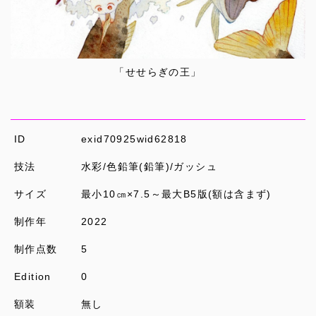
「せせらぎの王」
ID
exid70925wid62818
技法
水彩/色鉛筆(鉛筆)/ガッシュ
サイズ
最小10㎝×7.5～最大B5版(額は含まず)
制作年
2022
制作点数
5
Edition
0
額装
無し