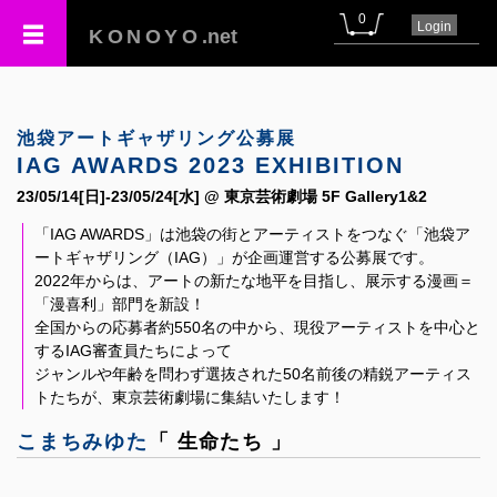
0
Login
KONOYO
.net
池袋アートギャザリング公募展
IAG AWARDS 2023 EXHIBITION
23/05/14[日]-23/05/24[水] @ 東京芸術劇場 5F Gallery1&2
「IAG AWARDS」は池袋の街とアーティストをつなぐ「池袋ア
ートギャザリング（IAG）」が企画運営する公募展です。
2022年からは、アートの新たな地平を目指し、展示する漫画＝
「漫喜利」部門を新設！
全国からの応募者約550名の中から、現役アーティストを中心と
するIAG審査員たちによって
ジャンルや年齢を問わず選抜された50名前後の精鋭アーティス
トたちが、東京芸術劇場に集結いたします！
こまちみゆた
「 生命たち 」