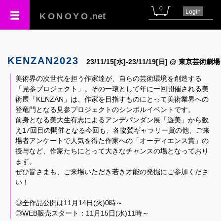
0
Login
KONOYO
.net
KENZAN2023
23/11/15[水]-23/11/19[日] @ 東京芸術劇場
美術界の次世代を担う作家達が、自らの芸術環境を創造する
「見参プロジェクト」。その一環として年に一回開催される美
術展「KENZAN」は、作家を目指すものにとって美術業界への
登竜門となる見参プロジェクトのシンボルイベントです。
前身となる美大生有志によるアンデパンダン展「遊美」から数
え17回目の開催となる今回も、各協賛ギャラリー賞の他、ご来
場者アンケートで人気を得た作家への「オーディエンス賞」の
授与など、作家たちにとって大きなチャンスの場となっており
ます。
ぜひ皆さまも、ご来場いただき若き才能の発掘にご参加くださ
い！
◎全作品公開は11月14日(火)0時～
◎WEB販売スタート：11月15日(水)11時～