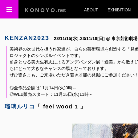
KONOYO
.net
ABOUT
EXHIBITION
KENZAN2023
23/11/15[水]-23/11/19[日] @ 東京芸術劇場
美術界の次世代を担う作家達が、自らの芸術環境を創造する「見参
ロジェクトのシンボルイベントです。
前身となる美大生有志によるアンデパンダン展「遊美」から数え1
ちにとって大きなチャンスの場となっております。
ぜひ皆さまも、ご来場いただき若き才能の発掘にご参加ください
◎全作品公開は11月14日(火)0時～
◎WEB販売スタート：11月15日(水)11時～
瑠璃ルリコ
「 feel wood 1 」