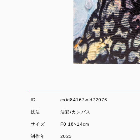
ID
exid84167wid72076
技法
油彩/カンバス
サイズ
F0 18×14cm
制作年
2023