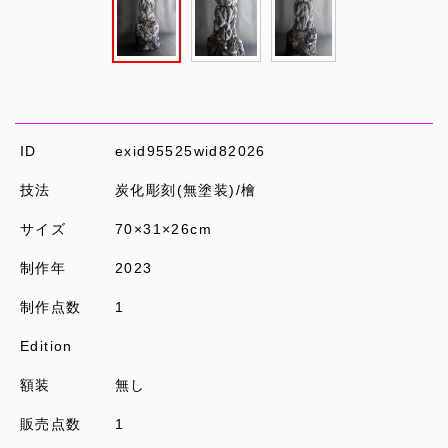
ID
exid95525wid82026
技法
炭化彫刻(無塗装)/檜
サイズ
70×31×26cm
制作年
2023
制作点数
1
Edition
額装
無し
販売点数
1