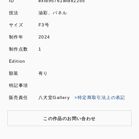
ID
exid95761wid82255
技法
油彩、パネル
サイズ
F3号
制作年
2024
制作点数
1
Edition
額装
有り
特記事項
販売責任
八犬堂Gallery
>特定商取引法上の表記
この作品のお問い合わせ