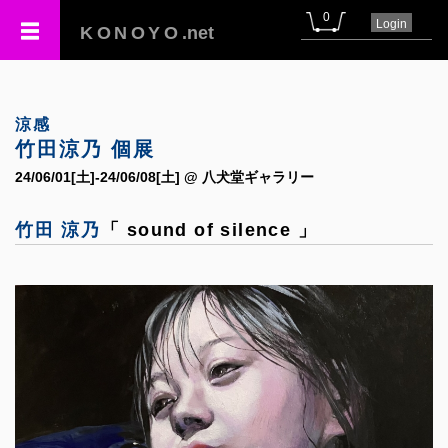
0
Login
KONOYO
.net
涼感
竹田涼乃 個展
24/06/01[土]-24/06/08[土] @ 八犬堂ギャラリー
竹田 涼乃
「 sound of silence 」