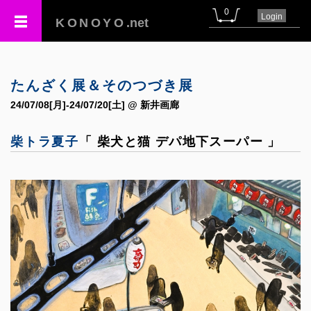
0
Login
KONOYO
.net
たんざく展＆そのつづき展
24/07/08[月]-24/07/20[土] @ 新井画廊
柴トラ夏子
「 柴犬と猫 デパ地下スーパー 」