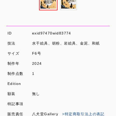
ID
exid97470wid83774
技法
水干絵具、胡粉、岩絵具、金泥、和紙
サイズ
F6号
制作年
2024
制作点数
1
Edition
額装
無し
特記事項
販売責任
八犬堂Gallery
>特定商取引法上の表記