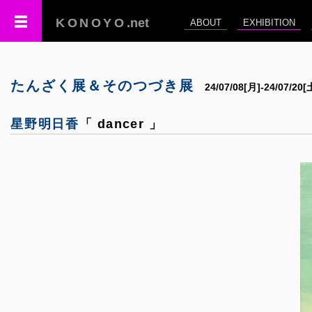
KONOYO
.net
ABOUT
EXHIBITION
たんざく展＆そのつづき展
24/07/08[月]-24/07/2
星野明日香
「 dancer 」