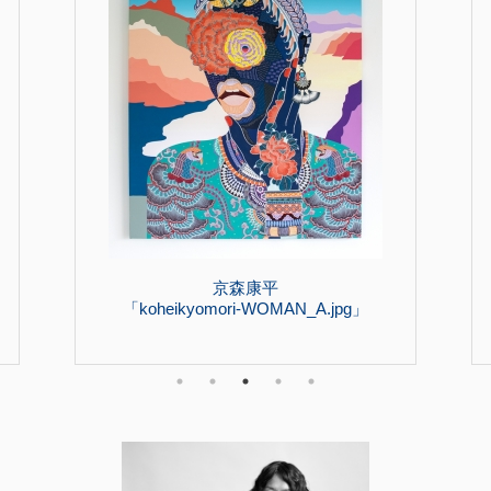
京森康平
「koheikyomori-WOMAN_A.jpg」