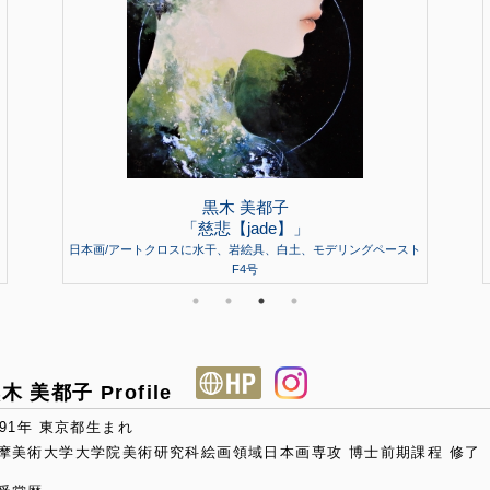
黒木 美都子
「慈悲【jade】」
ト
日本画/アートクロスに水干、岩絵具、白土、モデリングペースト
F4号
木 美都子 Profile
991年 東京都生まれ
摩美術大学大学院美術研究科絵画領域日本画専攻 博士前期課程 修了