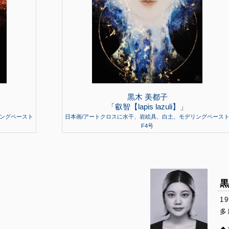
黒木 美都子
「叡智【lapis lazuli】」
リングペースト
日本画/アートクロスに水干、岩絵具、白土、モデリングペース
F4号
黒
1
多