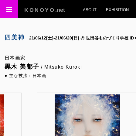
KONOYO
.net
ABOUT
EXHIBITION
四美神
21/06/12[土]-21/06/20[日] @ 世田谷ものづくり学校iiD G
日本画家
黒木 美都子
/ Mitsuko Kuroki
● 主な技法：日本画