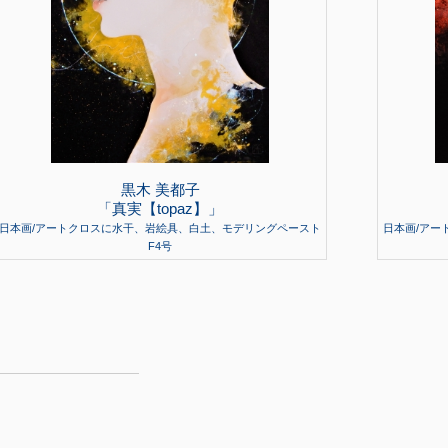
黒木 美都子
「真実【topaz】」
日本画/アートクロスに水干、岩絵具、白土、モデリングペースト
日本画/アー
F4号