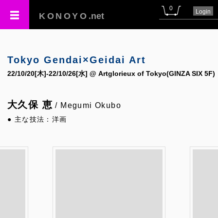
0
Login
KONOYO
.net
Tokyo Gendai×Geidai Art
22/10/20[木]-22/10/26[水] @ Artglorieux of Tokyo(GINZA SIX 5F)
大久保 恵
/ Megumi Okubo
● 主な技法：洋画