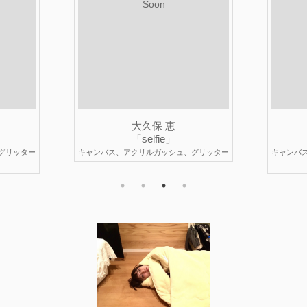
Soon
大久保 恵
「selfie」
グリッター
キャンバス、アクリルガッシュ、グリッター
キャンバ