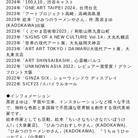
2024年「100人10」渋谷キャスト
2024年「ONE ART TAIPEI 2024」台湾台北
2023年「アートプロジェクト高崎」高崎高島屋
2023年 絵本「ひみつのラーメンやさん」作:黒岩まゆ
(KADOKAWA)出版
2023年「くどやま芸術祭2023」/ 和歌山県九度山町
2023年「SIGNS OF A NEW CULTURE Vol.14」大丸札幌店
2023年「世界の現代アート展」大丸福岡天神店
2023年「ART ART TOKYO / DAIMARU大現代アート展」大
丸東京店
2023年「ART SHINSAIBASHI」心斎橋パルコ
2022年「UNKNOWN ASIA 2022」レビュアー賞受賞 / グラン
フロント大阪
2022年「GINZA SIX」ショーウィンドウ ディスプレイ
2022年 SICF23 /スパイラルホール
◆インフォメーション
黒岩まゆは、平面や立体、インスタレーションなど様々な手法
で、独特な色彩と多国籍で不思議な世界観を創作する現代美術
家です。
絵本作家としても活動。絵本『ちいさなちいさなだいぼうけ
ん!』(大泉書店)、『ひみつのおすしやさん』(KADOKAWA)、
『ひみつのラーメンやさん』(KADOKAWA)、『うちゅうひゃ
っかてん』(小学館)。