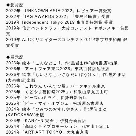
◆受賞歴
2022年「UNKNOWN ASIA 2022」レビュアー賞受賞
2022年「IAG AWARDS 2022」「豊島区民賞」受賞
2019年 Independent Tokyo 2019 審査員特別賞 受賞
2019年 信州ハンドクラフト大賞コンテスト ヤポンスキー賞受
賞
2019年 AJCクリエイターズコンテスト2019/東京都美術館 銀
賞受賞
◆展示歴
2026年 絵本「こんなとこ!!」作:黒岩まゆ(岩崎書店)出版
2026年「アートフェア東武2026」東武百貨店池袋店
2026年 絵本「ちいさなちいさなだいぼうけん!」作:黒岩まゆ
(大泉書店)出版
2026年「これやん いんすぴ展」パークホテル東京
2025年「くどやま芸術祭2025」/ 和歌山県九度山町
2025年「ピースdeミライ」伊勢丹新宿店
2025年「ビー・マイ・オブジェ」松坂屋名古屋店
2024年 絵本「ひみつのおすしやさん」作:黒岩まゆ
(KADOKAWA)出版
2024年「KANZEN-完全-」伊勢丹新宿店
2024年「高崎シティプロモーション」代官山T-SITE
2024年「ART ART TOKYO」大丸東京店