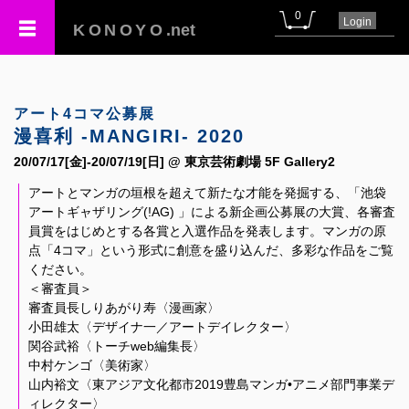
0
Login
KONOYO
.net
アート4コマ公募展
漫喜利 -MANGIRI- 2020
20/07/17[金]-20/07/19[日] @ 東京芸術劇場 5F Gallery2
アートとマンガの垣根を超えて新たな才能を発掘する、「池袋
アートギャザリング(!AG) 」による新企画公募展の大賞、各審査
員賞をはじめとする各賞と入選作品を発表します。マンガの原
点「4コマ」という形式に創意を盛り込んだ、多彩な作品をご覧
ください。
＜審査員＞
審査員長しりあがり寿〈漫画家〉
小田雄太〈デザイナ一／アートデイレクター〉
関谷武裕〈トーチweb編集長〉
中村ケンゴ〈美術家〉
山内裕文〈東アジア文化都市2019豊島マンガ•アニメ部門事業デ
ィレクター〉