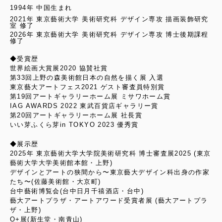
1994年 中国生まれ
2021年 東京藝術大学 美術研究科 デザイン専攻 描画装飾研究
室 修了
2026年 東京藝術大学 美術研究科 デザイン専攻 博士後期課程
修了
◆受賞歴
世界絵画大賞展2020 協賛社賞
第33回上野の森美術館日本の自然を描く展 入選
東京藝大アートフェス2021 ゲスト審査員特別賞
第19回アートギャラリーホーム展 ミサワホーム賞
IAG AWARDS 2022 東武百貨店ギャラリー賞
第20回アートギャラリーホーム展 社長賞
いい芽ふくら芽in TOKYO 2023 優秀賞
◆展示歴
2025年 東京藝術大学大学院美術研究科 博士審査展2025 (東京
藝術大学大学美術館本館・上野)
デザインとアートの狭間から〜東京藝大デザイン科出身の作家
たち〜(佐藤美術館・大京町)
台中藝術博覧会(台中日月千禧酒店・台中)
藝大アートプラザ・アートアワード受賞者展 (藝大アートプラ
ザ・上野)
O+展(新生堂・南青山)