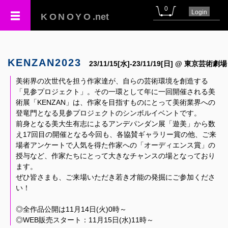
0
Login
KONOYO
.net
KENZAN2023
23/11/15[水]-23/11/19[日] @ 東京芸術劇場
美術界の次世代を担う作家達が、自らの芸術環境を創造する
「見参プロジェクト」。その一環として年に一回開催される美
術展「KENZAN」は、作家を目指すものにとって美術業界への
登竜門となる見参プロジェクトのシンボルイベントです。
前身となる美大生有志によるアンデパンダン展「遊美」から数
え17回目の開催となる今回も、各協賛ギャラリー賞の他、ご来
場者アンケートで人気を得た作家への「オーディエンス賞」の
授与など、作家たちにとって大きなチャンスの場となっており
ます。
ぜひ皆さまも、ご来場いただき若き才能の発掘にご参加くださ
い！
◎全作品公開は11月14日(火)0時～
◎WEB販売スタート：11月15日(水)11時～