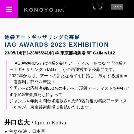
0
Login
KONOYO
.net
池袋アートギャザリング公募展
IAG AWARDS 2023 EXHIBITION
23/05/14[日]-23/05/24[水] @ 東京芸術劇場 5F Gallery1&2
「IAG AWARDS」は池袋の街とアーティストをつなぐ「池袋ア
ートギャザリング（IAG）」が企画運営する公募展です。
2022年からは、アートの新たな地平を目指し、展示する漫画＝
「漫喜利」部門を新設！
全国からの応募者約550名の中から、現役アーティストを中心と
するIAG審査員たちによって
ジャンルや年齢を問わず選抜された50名前後の精鋭アーティス
トたちが、東京芸術劇場に集結いたします！
井口広大
/ Iguchi Kodai
● 主な技法：日本画