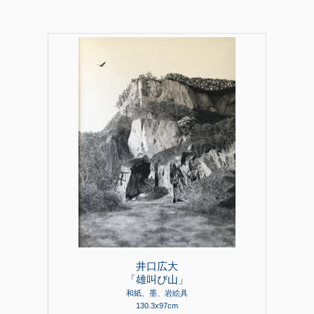
井口広大
「雄叫び山」
和紙、墨、岩絵具
130.3x97cm