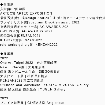
◆受賞歴
入賞|第57回学展
ARTEC賞|ARTEC EXPOSITION
最優秀賞|辻仁成Design Stories主催 第3回アート&デザイン新世代
ファイナリスト賞|Spectrum Brooklyn award 2021
東武百貨店ギャラリー賞|IAG AWARDS 2021
C-DEPOT賞|IAG AWARDS 2021
四季彩舎賞|KENZAN2021
KONOYO賞|KENZAN2022
roid works gallery賞 |KENZAN2022
◆展示歴
2022
One Art Taipei 2022 | 台北西華飯店
New Surface展 | 大丸東京店
個展 海とビニール生命 | DiEGO表参道
大現代アート展 | 松坂屋船橋店
KENZAN2022|東京芸術劇場
Stillness and Movement | YUKIKO MIZUTANI Gallery
個展 麟太郎展 憧想生命 | YUGEN Gallery
2023
ブレイク前夜展 | GINZA SIX Artglorieux