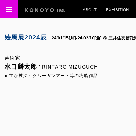
KONOYO
.net
ABOUT
EXHIBITION
絵馬展2024辰
24/01/15[月]-24/02/16[金] @ 三井
芸術家
水口麟太郎
/ RINTARO MIZUGUCHI
● 主な技法：グルーガンアート等の樹脂作品