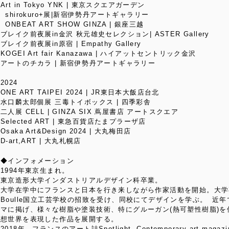
Art in Tokyo YNK | 東京スクエアガーデン
shirokuro+展|新宿伊勢丹アートギャラリー
ONBEAT ART SHOW GINZA | 銀座三越
ブレイク前夜展in金沢 秋元雄史セレクション| ASTER Gallery
ブレイク前夜展in原宿 | Empathy Gallery
KOGEI Art fair Kanazawa | ハイアットセントリック金沢
アートのチカラ | 新宿伊勢丹アートギャラリー
2024
ONE ART TAIPEI 2024 | JR東日本大飯店台北
水口麟太郎個展 三毒トイボックス | 四季彩舎
二人展 CELL | GINZA SIX 蔦屋書店 アートスクエア
Selected ART | 東急百貨店たまプラーザ店
Osaka Art&Design 2024 | 大丸梅田店
D-art,ART | 大丸札幌店
◆インフォメーション
1994年東京生まれ。
東京造形大学インダストリアルデザイン科卒業。
大学在学中にフランスと日本を行き来しながら作家活動を開始。大学卒業
Boulle国立工芸学校の招致を受け、同校にてデザインを学ぶ。 近年
マに掲げ、様々な樹脂や塗装技術、特にグルーガン(熱可塑性樹脂)
想世界を表現した作品を展開する。
2018年、フランスのアート誌Spotlight -Contemporary art ma