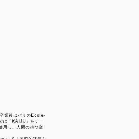
後はパリのEcole-
では「KAIJU」をテー
を使用し、人間の持つ空
gazine-にて「国際的評価を