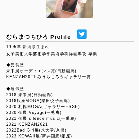
むらまつちひろ Profile
1995年 新潟県生まれ
女子美術大学芸術学部美術学科洋画専攻 卒業
◆受賞歴
未来展オーディエンス賞(日動画廊)
KENZAN2021 みうらじろうギャラリー賞
◆展示歴
2018 未来展(日動画廊)
2018銀座MOGA(柴田悦子画廊)
2020 札幌MOGA(ギャラリーESSE)
2020 個展 Voyage(一兎庵)
2021 個展 silence music(一兎庵)
2021 KENZAN2021
2022Bad Girl展(八犬堂/京橋)
2023 KOWAII展(新井画廊/銀座)