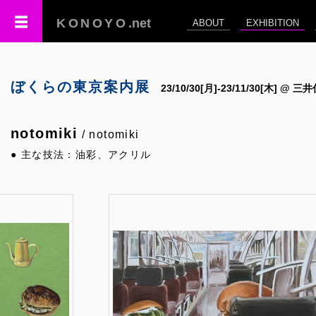
KONOYO
.net
ABOUT
EXHIBITION
ぼくらの東京案内展
23/10/30[月]-23/11/30[木
notomiki
/ notomiki
● 主な技法：油彩、アクリル