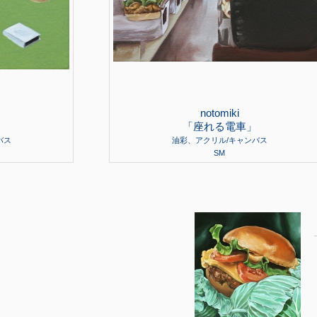
notomiki
「座れる電車」
バス
油彩、アクリル/キャンバス
SM