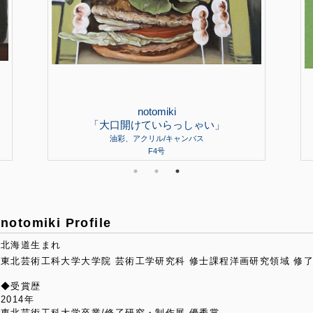
notomiki
「大口開けていらっしゃい」
油彩、アクリル/キャンバス
F4号
notomiki Profile
北海道生まれ
東北芸術工科大学大学院 芸術工学研究科 修士課程洋画研究領域 修
◆受賞歴
2014年
東北芸術工科大学卒業/修了研究・制作展 優秀賞