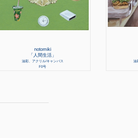
notomiki
「人間生活」
油彩、アクリル/キャンバス
油
F0号
了