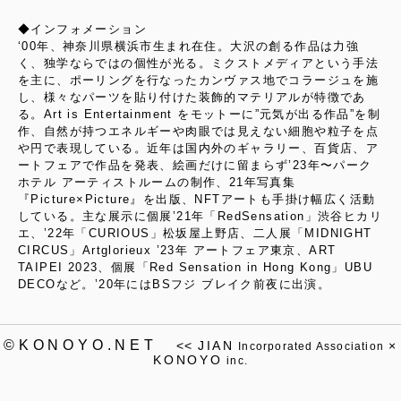
◆インフォメーション
‘00年、神奈川県横浜市生まれ在住。大沢の創る作品は力強
く、独学ならではの個性が光る。ミクストメディアという手法
を主に、ポーリングを行なったカンヴァス地でコラージュを施
し、様々なパーツを貼り付けた装飾的マテリアルが特徴であ
る。Art is Entertainment をモットーに”元気が出る作品”を制
作、自然が持つエネルギーや肉眼では見えない細胞や粒子を点
や円で表現している。近年は国内外のギャラリー、百貨店、ア
ートフェアで作品を発表、絵画だけに留まらず’23年〜パーク
ホテル アーティストルームの制作、21年写真集
『Picture×Picture』を出版、NFTアートも手掛け幅広く活動
している。主な展示に個展’21年「RedSensation」渋谷ヒカリ
エ、’22年「CURIOUS」松坂屋上野店、二人展「MIDNIGHT
CIRCUS」Artglorieux ’23年 アートフェア東京、ART
TAIPEI 2023、個展「Red Sensation in Hong Kong」UBU
DECOなど。’20年にはBSフジ ブレイク前夜に出演。
©KONOYO.NET
<<
JIAN
×
Incorporated Association
KONOYO
inc.