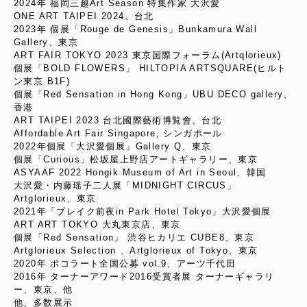
2024年 福岡三越Art Season 特集作家 大沢愛
ONE ART TAIPEI 2024、台北
2023年 個展「Rouge de Genesis」Bunkamura Wall
Gallery、東京
ART FAIR TOKYO 2023 東京国際フォーラム(Artqlorieux)
個展「BOLD FLOWERS」 HILTOPIA ARTSQUARE(ヒルト
ン東京 B1F)
個展「Red Sensation in Hong Kong」UBU DECO gallery、
香港
ART TAIPEI 2023 台北國際藝術博覧會、台北
Affordable Art Fair Singapore, シンガポール
2022年個展「大沢愛個展」Gallery Q、東京
個展「Curious」松坂屋上野店アートギャラリー、東京
ASYAAF 2022 Hongik Museum of Art in Seoul、韓国
大沢愛・内藤瑶子二人展「MIDNIGHT CIRCUS」
Artglorieux、東京
2021年「ブレイク前夜in Park Hotel Tokyo」大沢愛個展
ART ART TOKYO 大丸東京店、東京
個展「Red Sensation」 渋谷ヒカリエ CUBE8、東京
Artglorieux Selection 、Artglorieux of Tokyo、東京
2020年 ポコラート全国公募 vol.9、アーツ千代田
2016年 ターナーアワード2016受賞者展 ターナーギャラリ
ー、東京、他
他、多数展示