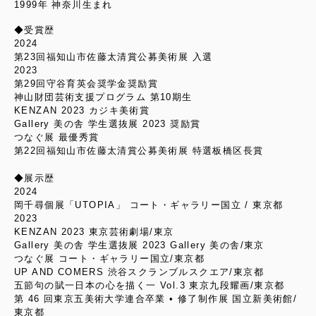
1999年 神奈川生まれ
◆受賞歴
2024
第23回福知山市佐藤太清賞公募美術展 入選
2023
第29回守谷育英会奨学金奨励賞
神山財団芸術支援プログラム 第10期生
KENZAN 2023 カジキ美術賞
Gallery 美の舎 学生選抜展 2023 奨励賞
つなぐ展 最優秀賞
第22回福知山市佐藤太清賞公募美術展 特選板橋区長賞
◆展示歴
2024
岡千尋個展「UTOPIA」 コート・ギャラリー国立 / 東京都
2023
KENZAN 2023 東京芸術劇場/東京
Gallery 美の舎 学生選抜展 2023 Gallery 美の舎/東京
つなぐ展 コート・ギャラリー国立/東京都
UP AND COMERS 渋谷スクランブルスクエア/東京都
五節句の賦一日本の心を描く一 Vol.3 東京九段耀画/東京都
第 46 回東京五美術大学連合卒業 • 修了制作展 国立新美術館/
東京都