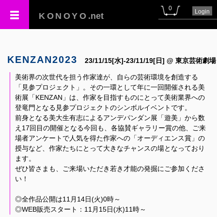
0
Login
KONOYO
.net
KENZAN2023
23/11/15[水]-23/11/19[日] @ 東京芸術劇場
美術界の次世代を担う作家達が、自らの芸術環境を創造する
「見参プロジェクト」。その一環として年に一回開催される美
術展「KENZAN」は、作家を目指すものにとって美術業界への
登竜門となる見参プロジェクトのシンボルイベントです。
前身となる美大生有志によるアンデパンダン展「遊美」から数
え17回目の開催となる今回も、各協賛ギャラリー賞の他、ご来
場者アンケートで人気を得た作家への「オーディエンス賞」の
授与など、作家たちにとって大きなチャンスの場となっており
ます。
ぜひ皆さまも、ご来場いただき若き才能の発掘にご参加くださ
い！
◎全作品公開は11月14日(火)0時～
◎WEB販売スタート：11月15日(水)11時～