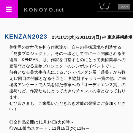
0
Login
KONOYO
.net
KENZAN2023
23/11/15[水]-23/11/19[日] @ 東京芸術劇場
美術界の次世代を担う作家達が、自らの芸術環境を創造する
「見参プロジェクト」。その一環として年に一回開催される美
術展「KENZAN」は、作家を目指すものにとって美術業界への
登竜門となる見参プロジェクトのシンボルイベントです。
前身となる美大生有志によるアンデパンダン展「遊美」から数
え17回目の開催となる今回も、各協賛ギャラリー賞の他、ご来
場者アンケートで人気を得た作家への「オーディエンス賞」の
授与など、作家たちにとって大きなチャンスの場となっており
ます。
ぜひ皆さまも、ご来場いただき若き才能の発掘にご参加くださ
い！
◎全作品公開は11月14日(火)0時～
◎WEB販売スタート：11月15日(水)11時～