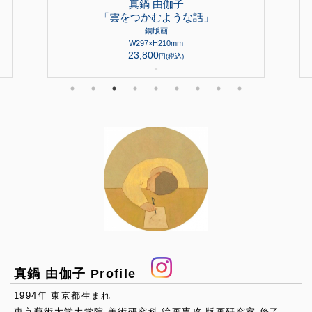
真鍋 由伽子
「雲をつかむような話」
銅版画
W297×H210mm
23,800
円(税込)
●
真鍋 由伽子 Profile
1994年 東京都生まれ
東京藝術大学大学院 美術研究科 絵画専攻 版画研究室 修了