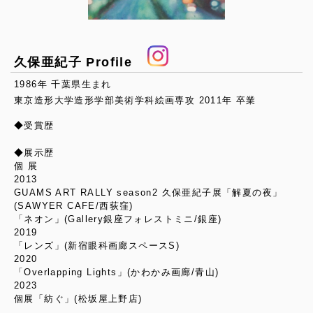
久保亜紀子 Profile
1986年 千葉県生まれ
東京造形大学造形学部美術学科絵画専攻 2011年 卒業
◆受賞歴
◆展示歴
個 展
2013
GUAMS ART RALLY season2 久保亜紀子展「解夏の夜」
(SAWYER CAFE/西荻窪)
「ネオン」(Gallery銀座フォレストミニ/銀座)
2019
「レンズ」(新宿眼科画廊スペースS)
2020
「Overlapping Lights」(かわかみ画廊/青山)
2023
個展「紡ぐ」(松坂屋上野店)