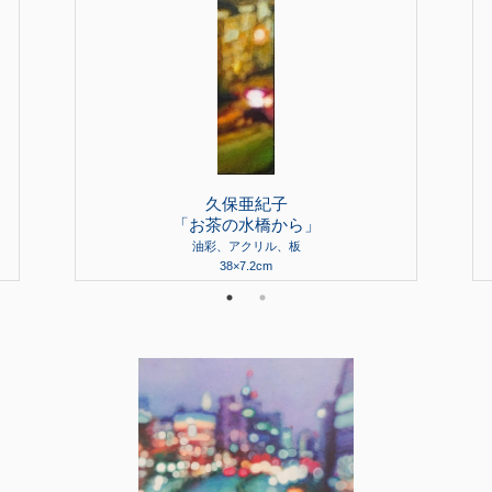
久保亜紀子
「お茶の水橋から」
油彩、アクリル、板
38×7.2cm