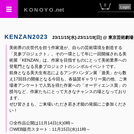
0
Login
KONOYO
.net
KENZAN2023
23/11/15[水]-23/11/19[日] @ 東京芸術劇場
美術界の次世代を担う作家達が、自らの芸術環境を創造する
「見参プロジェクト」。その一環として年に一回開催される美
術展「KENZAN」は、作家を目指すものにとって美術業界への
登竜門となる見参プロジェクトのシンボルイベントです。
前身となる美大生有志によるアンデパンダン展「遊美」から数
え17回目の開催となる今回も、各協賛ギャラリー賞の他、ご来
場者アンケートで人気を得た作家への「オーディエンス賞」の
授与など、作家たちにとって大きなチャンスの場となっており
ます。
ぜひ皆さまも、ご来場いただき若き才能の発掘にご参加くださ
い！
◎全作品公開は11月14日(火)0時～
◎WEB販売スタート：11月15日(水)11時～