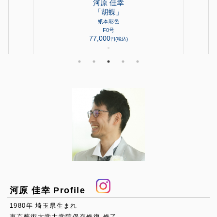
河原 佳幸
「胡蝶」
紙本彩色
F0号
77,000
円(税込)
●
河原 佳幸 Profile
1980年 埼玉県生まれ
東京藝術大学大学院保存修復 修了