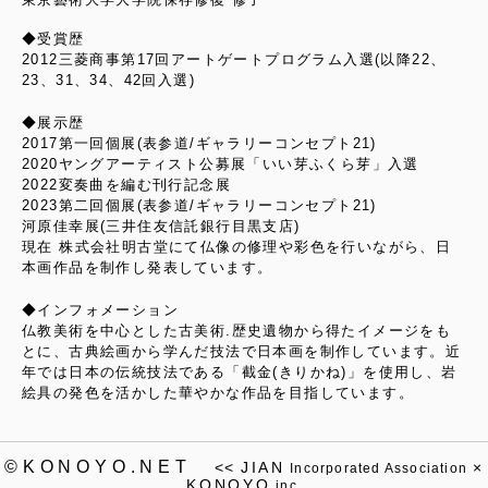
◆受賞歴
2012三菱商事第17回アートゲートプログラム入選(以降22、
23、31、34、42回入選)
◆展示歴
2017第一回個展(表参道/ギャラリーコンセプト21)
2020ヤングアーティスト公募展「いい芽ふくら芽」入選
2022変奏曲を編む刊行記念展
2023第二回個展(表参道/ギャラリーコンセプト21)
河原佳幸展(三井住友信託銀行目黒支店)
現在 株式会社明古堂にて仏像の修理や彩色を行いながら、日
本画作品を制作し発表しています。
◆インフォメーション
仏教美術を中心とした古美術.歴史遺物から得たイメージをも
とに、古典絵画から学んだ技法で日本画を制作しています。近
年では日本の伝統技法である「截金(きりかね)」を使用し、岩
絵具の発色を活かした華やかな作品を目指しています。
©KONOYO.NET
<<
JIAN
×
Incorporated Association
KONOYO
inc.