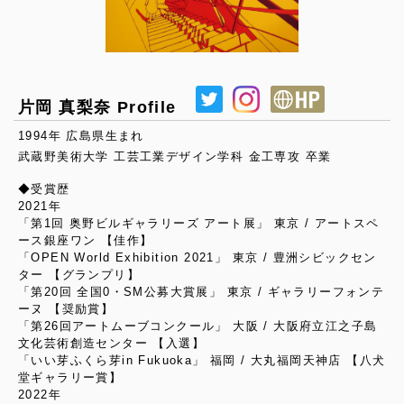
片岡 真梨奈 Profile
1994年 広島県生まれ
武蔵野美術大学 工芸工業デザイン学科 金工専攻 卒業
◆受賞歴
2021年
「第1回 奥野ビルギャラリーズ アート展」 東京 / アートスペ
ース銀座ワン 【佳作】
「OPEN World Exhibition 2021」 東京 / 豊洲シビックセン
ター 【グランプリ】
「第20回 全国0・SM公募大賞展」 東京 / ギャラリーフォンテ
ーヌ 【奨励賞】
「第26回アートムーブコンクール」 大阪 / 大阪府立江之子島
文化芸術創造センター 【入選】
「いい芽ふくら芽in Fukuoka」 福岡 / 大丸福岡天神店 【八犬
堂ギャラリー賞】
2022年