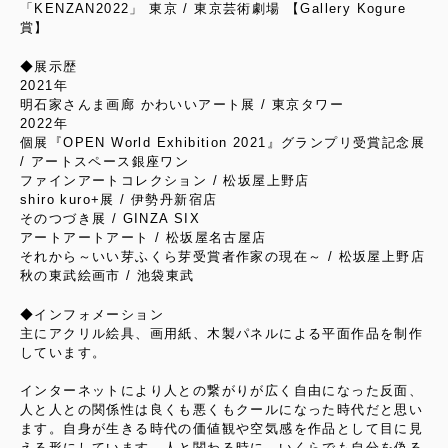
「KENZAN2022」 東京 / 東京芸術劇場 【Gallery Kogure
賞】
◆展示歴
2021年
明石家さんま画廊 かわいいアート展 / 東京タワー
2022年
個展『OPEN World Exhibition 2021』グランプリ受賞記念展
/ アートスペース銀座ワン
ファインアートコレクション / 松坂屋上野店
shiro kuro+展 / 伊勢丹新宿店
そのつづき展 / GINZA SIX
アートアートアート / 松坂屋名古屋店
それから～いい芽ふくら芽受賞者作家の現在～ / 松坂屋上野店
秋の東武絵画市 / 池袋東武
◆インフォメーション
主にアクリル絵具、画用紙、木製パネルによる平面作品を制作
しています。
インターネットにより人との繋がりが広く自由になった反面、
人と人との関係性は良くも悪くもクールになった時代だと思い
ます。自身が生きる時代の価値観や空気感を作品として目に見
える形にしています。人と関わる時に、いくらでも自分を偽る