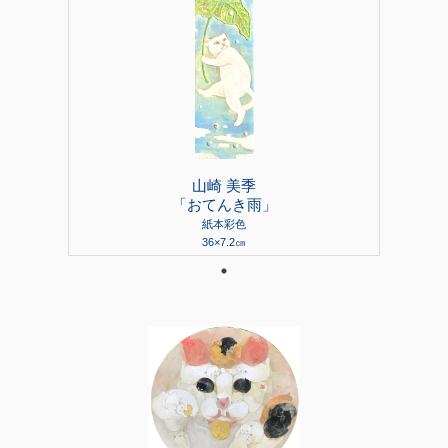
山崎 美季
「おてんき雨」
紙本彩色
36×7.2㎝