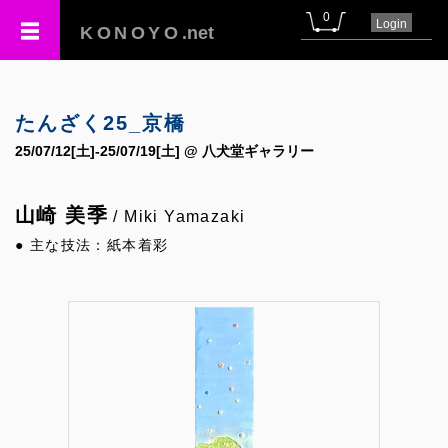
0
Login
KONOYO
.net
たんざく25_京橋
25/07/12[土]-25/07/19[土] @ 八犬堂ギャラリー
山崎 美季
/ Miki Yamazaki
● 主な技法：紙本着彩