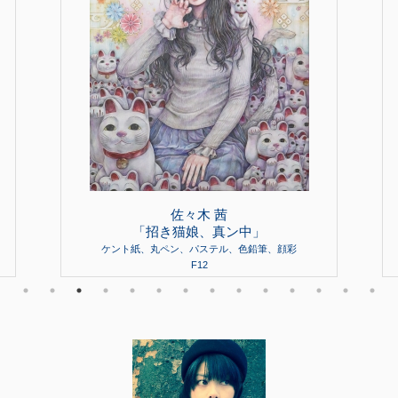
佐々木 茜
「招き猫娘、真ン中」
ケント紙、丸ペン、パステル、色鉛筆、顔彩
F12