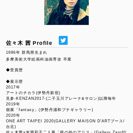
佐々木 茜 Profile
1986年 群馬県生まれ
多摩美術大学絵画科油画専攻 卒業
◆受賞歴
◆展示歴
2017年
アートのチカラ(伊勢丹新宿)
見参-KENZAN2017-(二子玉川アレーナ&サロン)以降毎年
2019年
個展「fantasy」(伊勢丹浦和プチギャラリー)
2020年
ONE ART TAIPEI 2020(GALLERY MAISON D'ARTブース/
台北)
佐々木茜×米満彩子二人展「鏡の外のアリス」(Gallery Zaroff/