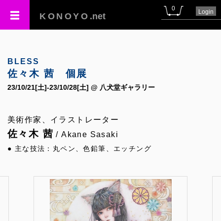
0
Login
KONOYO
.net
BLESS
佐々木 茜 個展
23/10/21[土]-23/10/28[土] @ 八犬堂ギャラリー
美術作家、イラストレーター
佐々木 茜
/ Akane Sasaki
● 主な技法：丸ペン、色鉛筆、エッチング