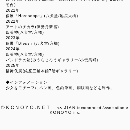
初台)
2021年
個展「Horoscope」(八犬堂/池尻大橋)
2022年
アートのチカラ(伊勢丹新宿)
四美神(八犬堂/京橋)
2023年
個展「Bless」(八犬堂/京橋)
2024年
四美神(八犬堂/京橋)
パンドラの箱(みうらじろうギャラリー/小伝馬町)
2025年
描舞伎展(銀座三越本館7階ギャラリー)
◆インフォメーション
少女をモチーフにペン画、色鉛筆画、銅版画などを制作。
©KONOYO.NET
<<
JIAN
×
Incorporated Association
KONOYO
inc.