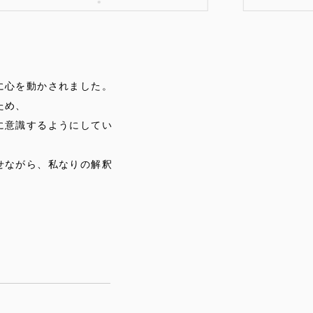
●
に心を動かされました。
ため、
に意識するようにしてい
せながら、私なりの解釈
了