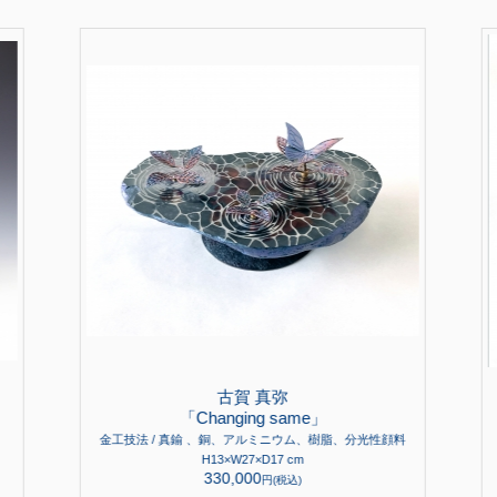
古賀 真弥
「Changing same」
金工技法 / 真鍮 、銅、アルミニウム、樹脂、分光性顔料
H13×W27×D17 cm
330,000
円(税込)