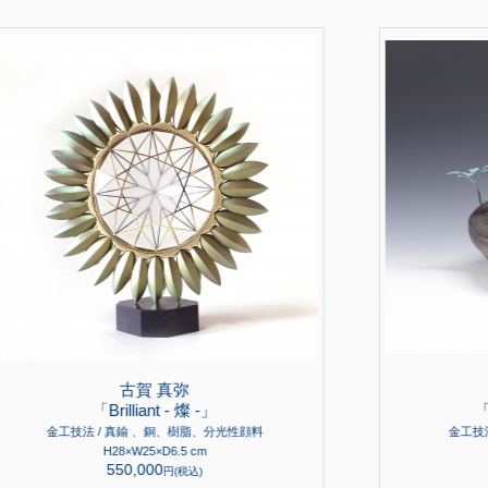
古賀 真弥
「Brilliant - 燦 -」
「
金工技法 / 真鍮 、銅、樹脂、分光性顔料
金工技法
H28×W25×D6.5 cm
550,000
円(税込)