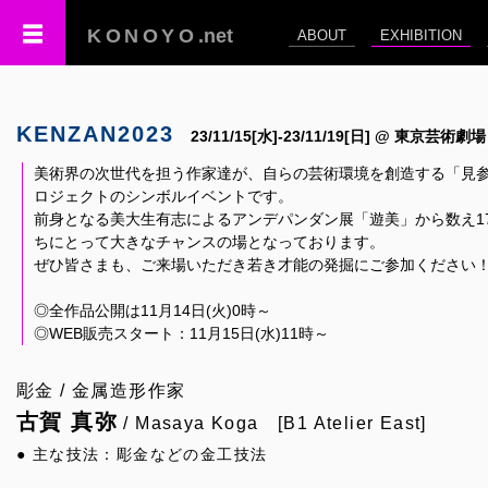
KONOYO
.net
ABOUT
EXHIBITION
KENZAN2023
23/11/15[水]-23/11/19[日] @ 東京芸術劇場
美術界の次世代を担う作家達が、自らの芸術環境を創造する「見参
ロジェクトのシンボルイベントです。
前身となる美大生有志によるアンデパンダン展「遊美」から数え1
ちにとって大きなチャンスの場となっております。
ぜひ皆さまも、ご来場いただき若き才能の発掘にご参加ください
◎全作品公開は11月14日(火)0時～
◎WEB販売スタート：11月15日(水)11時～
彫金 / 金属造形作家
古賀 真弥
/ Masaya Koga [B1 Atelier East]
● 主な技法：彫金などの金工技法