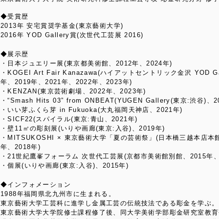
◆受賞歴
2013年 安宅賞奨学基金(東京藝術大学)
2016年 YOD Gallery賞(次世代工芸展 2016)
◆展示歴
・日本ジュエリー展(東京都美術館、2012年、2024年)
・KOGEI Art Fair Kanazawa(ハイアットセントリック金沢 YOD G
年、2019年、2021年、2022年、2023年)
・KENZAN(東京芸術劇場、2022年、2023年)
・“Smash Hits 03” from ONBEAT(YUGEN Gallery(東京:渋谷)、2
・いい芽ふくら芽 in Fukuoka(大丸福岡天神店、2021年)
・SICF22(スパイラル(東京:青山、2021年)
・壁11㎡の彫刻展(いりや画廊(東京:入谷)、2019年)
・MITSUKOSHI × 東京藝術大学「夏の芸術祭」(日本橋三越本店本
年、2018年)
・21世紀鷹峯フォーラム 次世代工芸展(京都市美術館別館、2015年、2
・個展(いりや画廊(東京:入谷)、2015年)
◆インフォメーション
1988年福岡県北九州市に生まれる。
東京藝術大学工芸科に進学し金属工芸の伝統技法である彫金を学ぶ。
東京藝術大学大学院修士課程修了後、同大学美術学部彫金研究室教育