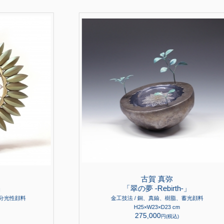
古賀 真弥
」
「翠の夢 -Rebirth-」
、分光性顔料
金工技法 / 銅、真鍮、樹脂、蓄光顔料
H25×W23×D23 cm
275,000
円(税込)