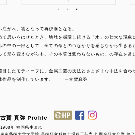
●
注がれ、雲となって再び雨となる。
めて思いをはせたとき、地球を循環し続ける「水」の壮大な現象
の中の一部として、全ての命とのつながりを感じながら生きる
って形を変えながらも、その本質は変わらないもの」の存在を常
目したモティーフに、金属工芸の技法とさまざまな手法を合わ
立体作品を制作しています。 ー古賀真弥
古賀 真弥 Profile
1988年 福岡県生まれ
東京藝術大学大学院 美術研究科修士課程工芸専攻 彫金研究分野 修