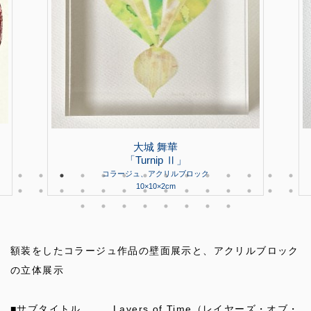
大城 舞華
「Turnip Ⅱ」
コラージュ、アクリルブロック
10×10×2cm
額装をしたコラージュ作品の壁面展示と、アクリルブロック
の立体展示
■サブタイトル … Layers of Time（レイヤーズ・オブ・