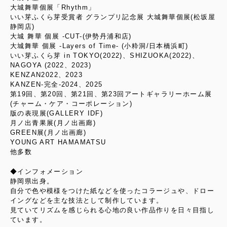
大城舞華個展「Rhythm」
いい芽ふくら芽受賞者 グランプリ記念展 大城舞華個展(松坂屋
静岡店)
大城 舞華 個展 -CUT-(伊勢丹浦和店)
大城舞華 個展 -Layers of Time- (小粋洞/日本橋浜町)
いい芽ふくら芽 in TOKYO(2022)、SHIZUOKA(2022)、
NAGOYA (2022、2023)
KENZAN2022、2023
KANZEN-完全-2024、2025
第19回、第20回、第21回、第23回アートギャラリーホーム展
(チャーム・ケア・コーポレーション)
版の表現展(GALLERY IDF)
月ノ出青果展(月ノ出画廊)
GREEN展(月ノ出画廊)
YOUNG ART HAMAMATSU
他多数
◆インフォメーション
静岡県出身。
自分で色や模様をつけた紙などを使ったコラージュや、ドロー
イングなどを主な技法として制作しています。
見ていてリズムを感じられる心地の良い作品作りを日々目指し
ています。