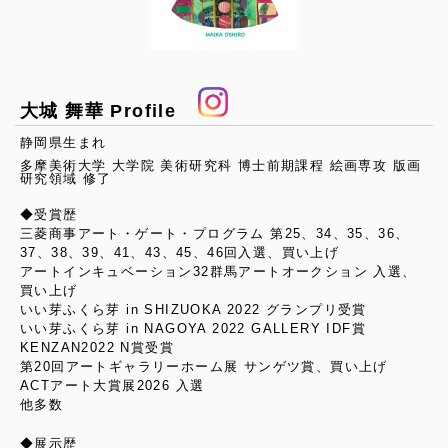
大城 舞華 Profile
静岡県生まれ
多摩美術大学 大学院 美術研究科 博士前期課程 絵画専攻 版画
研究領域 修了
◆受賞歴
三菱商事アート・ゲート・プログラム 第25、34、35、36、
37、38、39、41、43、45、46回入選、買い上げ
アートインキュベーション32群馬アートオークション 入選、
買い上げ
いい芽ふくら芽 in SHIZUOKA 2022 グランプリ受賞
いい芽ふくら芽 in NAGOYA 2022 GALLERY IDF賞
KENZAN2022 N賞受賞
第20回アートギャラリーホーム展 サンゲツ賞、買い上げ
ACTアート大賞展2026 入選
他多数
◆展示歴