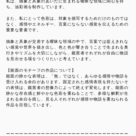
私は、抽象と具象のあいだに生まれる曖昧な領域に関心を持
ち、油彩画を制作しています。
また、私にとって色彩は、対象を描写するためだけのものでは
なく、感情やエネルギー、言葉にならない感覚を伝えるための
重要な要素です。
抽象と具象が交差する曖昧な領域の中で、言葉では捉えきれな
い感覚や世界を描き出し、色と色が響き合うことで生まれる奥
行きやリズムを大切にしながら、鑑賞者それぞれが自由に物語
を見出せる場をつくりたいと考えています。
【能面のモチーフの作品について】
能面の静かな表情は、「無」ではなく、あらゆる感情や物語を
受け入れる余白があります。固定された感情表現を持たないそ
の表情は、鑑賞者の想像力によって絶えず変化します。能面の
静かな存在感と鮮やかな色彩を重ねることで、多様な解釈が生
まれる余白を残し、見る人それぞれが感情や物語を重ねられる
作品を目指しています。
ーーーーーーーーーーーーーーーーーーーーーーーーーーーー