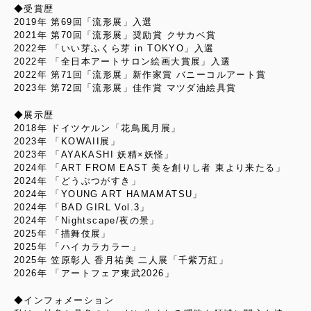
◆受賞歴
2019年 第69回「流形展」入選
2021年 第70回「流形展」奨励賞 クサカベ賞
2022年 「いい芽ふくら芽 in TOKYO」入選
2022年 「全日本アートサロン絵画大賞展」入選
2022年 第71回「流形展」新作家賞 バニーコルアート賞
2023年 第72回「流形展」佳作賞 マツダ油絵具賞
◆展示歴
2018年 ドイツケルン「花鳥風月展」
2023年 「KOWAII展」
2023年 「AYAKASHI 妖精×妖怪」
2024年 「ART FROM EAST 美を創りし者 東より来たる」
2024年 「どうぶつがすき」
2024年 「YOUNG ART HAMAMATSU」
2024年 「BAD GIRL Vol.3」
2024年 「Nightscape/夜の景」
2025年 「描舞伎展」
2025年 「ハイカラカラー」
2025年 笠原彰人 香月祐美 二人展「千紫万紅」
2026年 「アートフェア東武2026」
◆インフォメーション