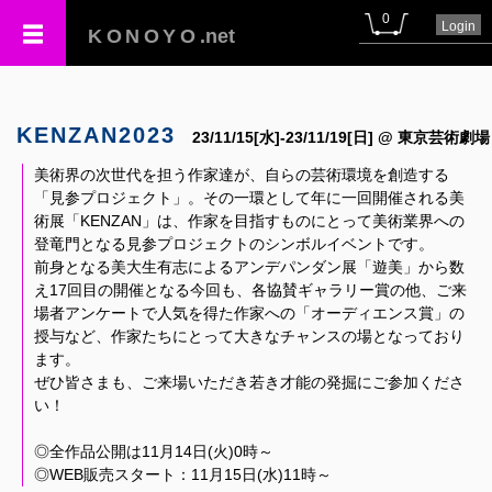
0
Login
KONOYO
.net
KENZAN2023
23/11/15[水]-23/11/19[日] @ 東京芸術劇場
美術界の次世代を担う作家達が、自らの芸術環境を創造する
「見参プロジェクト」。その一環として年に一回開催される美
術展「KENZAN」は、作家を目指すものにとって美術業界への
登竜門となる見参プロジェクトのシンボルイベントです。
前身となる美大生有志によるアンデパンダン展「遊美」から数
え17回目の開催となる今回も、各協賛ギャラリー賞の他、ご来
場者アンケートで人気を得た作家への「オーディエンス賞」の
授与など、作家たちにとって大きなチャンスの場となっており
ます。
ぜひ皆さまも、ご来場いただき若き才能の発掘にご参加くださ
い！
◎全作品公開は11月14日(火)0時～
◎WEB販売スタート：11月15日(水)11時～