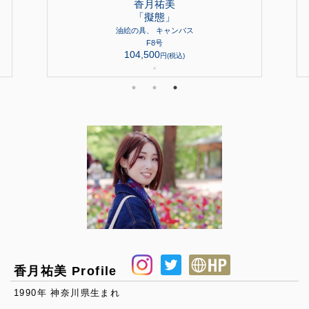
香月祐美
「擬態」
油絵の具、 キャンバス
F8号
104,500
円(税込)
●
香月祐美 Profile
1990年 神奈川県生まれ