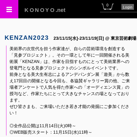
0
Login
KONOYO
.net
KENZAN2023
23/11/15[水]-23/11/19[日] @ 東京芸術劇場
美術界の次世代を担う作家達が、自らの芸術環境を創造する
「見参プロジェクト」。その一環として年に一回開催される美
術展「KENZAN」は、作家を目指すものにとって美術業界への
登竜門となる見参プロジェクトのシンボルイベントです。
前身となる美大生有志によるアンデパンダン展「遊美」から数
え17回目の開催となる今回も、各協賛ギャラリー賞の他、ご来
場者アンケートで人気を得た作家への「オーディエンス賞」の
授与など、作家たちにとって大きなチャンスの場となっており
ます。
ぜひ皆さまも、ご来場いただき若き才能の発掘にご参加くださ
い！
◎全作品公開は11月14日(火)0時～
◎WEB販売スタート：11月15日(水)11時～