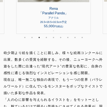
Rena
「Parallel Panda」
アクリル
26.5×18.5×16.5cm予定
55,000
円(税込)
●
幼少期より絵を描くことに親しみ、様々な絵画コンクールに
出展。数多くの受賞を経験する。その後、ニューヨークへ外
遊をした際に出逢った“現代アート”の豊富な色彩に、自身の
感性に通じる強烈なインスピレーションを感じ開眼。
現在は、唯一無二な独自の表現で、もう一つの世界（パラレ
ルワールド）に住んでいるモンスターをポップなテイストで
描いた多彩な作品を発表。
「人の心に影響を与えられるイラストを」をモットーとし
た、観ているだけで明るい気持ちにさせてくれる作風が、国