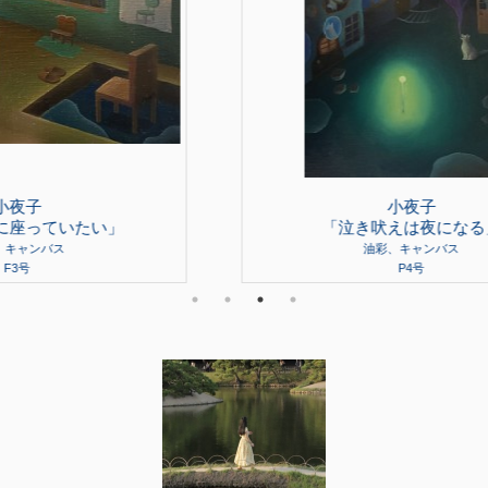
小夜子
「泣き吠えは夜になる」
油彩、キャンバス
P4号