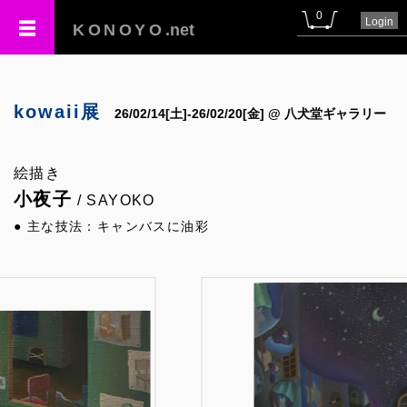
0
Login
KONOYO
.net
kowaii展
26/02/14[土]-26/02/20[金] @ 八犬堂ギャラリー
絵描き
小夜子
/ SAYOKO
● 主な技法：キャンバスに油彩