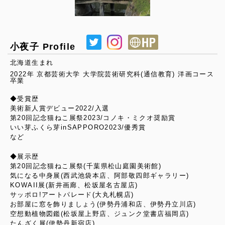
小夜子 Profile
北海道生まれ
2022年 京都芸術大学 大学院芸術研究科(通信教育) 洋画コース
卒業
◆受賞歴
美術新人賞デビュー2022/入選
第20回記念猫ねこ展祭2023/コノキ・ミクオ奨励賞
いい芽ふくら芽inSAPPORO2023/優秀賞
など
◆展示歴
第20回記念猫ねこ展祭(千葉県松山庭園美術館)
気になる中身展(西武池袋本店、阿部敬四郎ギャラリー)
KOWAII展(新井画廊、松坂屋名古屋店)
サッポロ!アートパレード(大丸札幌店)
お部屋に窓を飾りましょう(伊勢丹浦和店、伊勢丹立川店)
空想動植物図鑑(松坂屋上野店、ジュンク堂書店福岡店)
たんざく展(伊勢丹新宿店)