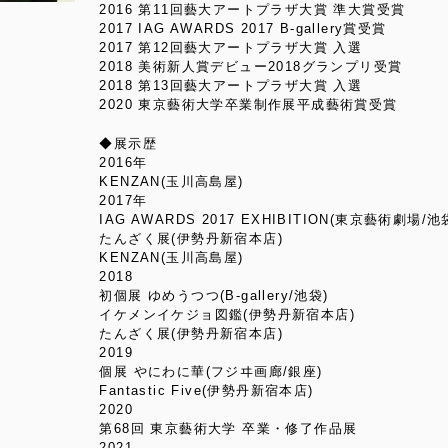
2016 第11回藝大アートプラザ大賞 準大賞受賞
2017 IAG AWARDS 2017 B-gallery賞受賞
2017 第12回藝大アートプラザ大賞 入選
2018 美術新人賞デビュー2018グランプリ受賞
2018 第13回藝大アートプラザ大賞 入選
2020 東京藝術大学卒業制作展平成藝術賞受賞
◆展示歴
2016年
KENZAN(玉川高島屋)
2017年
IAG AWARDS 2017 EXHIBITION(東京藝術劇場/池
たんざく展(伊勢丹新宿本店)
KENZAN(玉川高島屋)
2018
初個展 ゆめうつつ(B-gallery/池袋)
イケメンイケジョ図鑑(伊勢丹新宿本店)
たんざく展(伊勢丹新宿本店)
2019
個展 やにわに華(フジヰ画廊/銀座)
Fantastic Five(伊勢丹新宿本店)
2020
第68回 東京藝術大学 卒業・修了作品展
2021