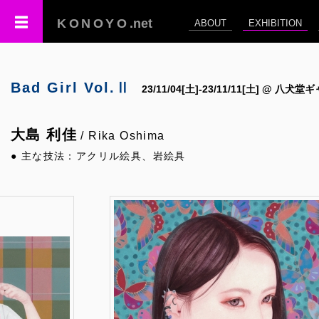
KONOYO
.net
ABOUT
EXHIBITION
Bad Girl Vol.Ⅱ
23/11/04[土]-23/11/11[土] @ 八犬
大島 利佳
/ Rika Oshima
● 主な技法：アクリル絵具、岩絵具