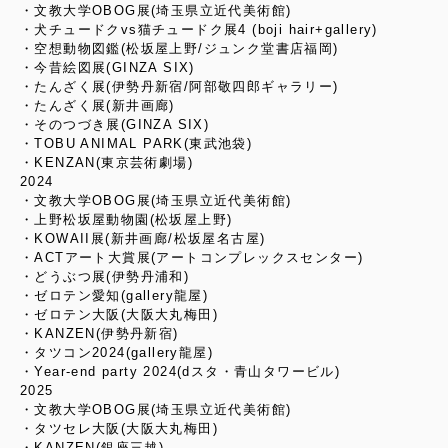
・文教大学OBOG展(埼玉県立近代美術館)
・犬チュードクvs猫チュードク展4 (boji hair+gallery)
・空想動物図鑑(松坂屋上野/ジュンク堂書店福岡)
・今昔絵図展(GINZA SIX)
・たんざく展(伊勢丹新宿/阿部敬四郎ギャラリー)
・たんざく展(新井画廊)
・そのつづき展(GINZA SIX)
・TOBU ANIMAL PARK(東武池袋)
・KENZAN(東京芸術劇場)
2024
・文教大学OBOG展(埼玉県立近代美術館)
・上野松坂屋動物園(松坂屋上野)
・KOWAII展(新井画廊/松坂屋名古屋)
・ACTアート大賞展(アートコンプレックスセンター)
・どうぶつ展(伊勢丹浦和)
・ゼロテン愛知(gallery龍屋)
・ゼロテン大阪(大阪大丸梅田)
・KANZEN(伊勢丹新宿)
・タツコン2024(gallery龍屋)
・Year-end party 2024(dスタ・青山タワービル)
2025
・文教大学OBOG展(埼玉県立近代美術館)
・タツセレ大阪(大阪大丸梅田)
・KANZEN(銀座三越)