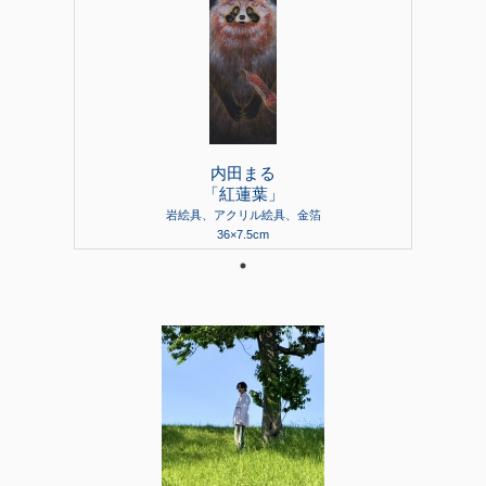
内田まる
「紅蓮葉」
岩絵具、アクリル絵具、金箔
36×7.5cm