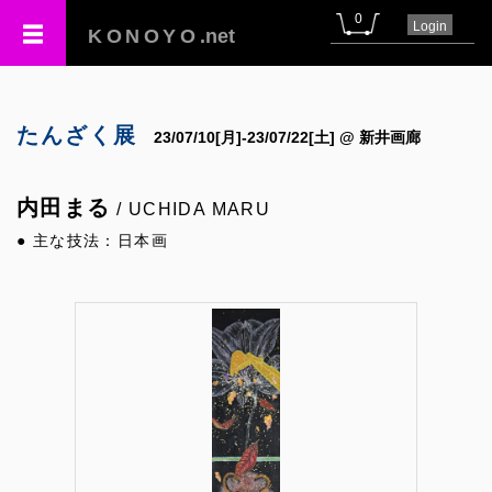
0
Login
KONOYO
.net
たんざく展
23/07/10[月]-23/07/22[土] @ 新井画廊
内田まる
/ UCHIDA MARU
● 主な技法：日本画