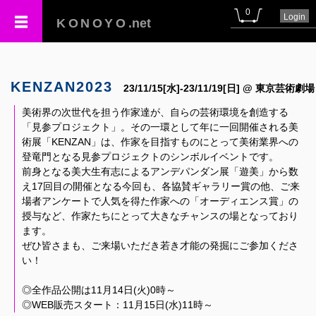
0
Login
KONOYO
.net
KENZAN2023
23/11/15[水]-23/11/19[日] @ 東京芸術劇場
美術界の次世代を担う作家達が、自らの芸術環境を創造する
「見参プロジェクト」。その一環として年に一回開催される美
術展「KENZAN」は、作家を目指すものにとって美術業界への
登竜門となる見参プロジェクトのシンボルイベントです。
前身となる美大生有志によるアンデパンダン展「遊美」から数
え17回目の開催となる今回も、各協賛ギャラリー賞の他、ご来
場者アンケートで人気を得た作家への「オーディエンス賞」の
授与など、作家たちにとって大きなチャンスの場となっており
ます。
ぜひ皆さまも、ご来場いただき若き才能の発掘にご参加くださ
い！
◎全作品公開は11月14日(火)0時～
◎WEB販売スタート：11月15日(水)11時～