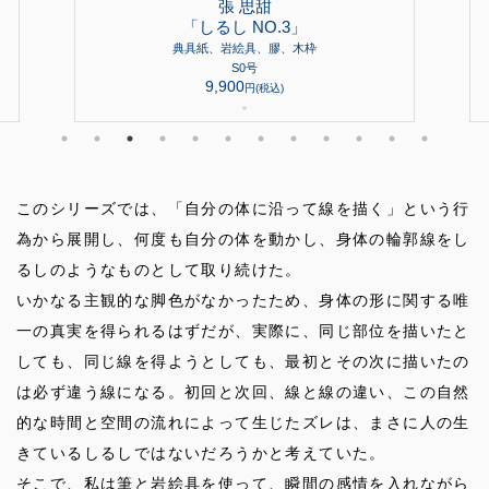
張 思甜
「しるし NO.3」
典具紙、岩絵具、膠、木枠
S0号
9,900
円(税込)
●
このシリーズでは、「自分の体に沿って線を描く」という行
為から展開し、何度も自分の体を動かし、身体の輪郭線をし
るしのようなものとして取り続けた。
いかなる主観的な脚色がなかったため、身体の形に関する唯
一の真実を得られるはずだが、実際に、同じ部位を描いたと
しても、同じ線を得ようとしても、最初とその次に描いたの
は必ず違う線になる。初回と次回、線と線の違い、この自然
的な時間と空間の流れによって生じたズレは、まさに人の生
きているしるしではないだろうかと考えていた。
そこで、私は筆と岩絵具を使って、瞬間の感情を入れながら