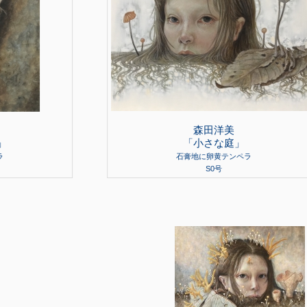
森田洋美
」
「小さな庭」
ラ
石膏地に卵黄テンペラ
S0号