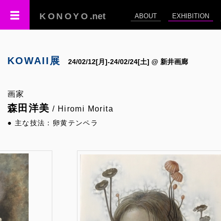
KONOYO
.net
ABOUT
EXHIBITION
KOWAII展
24/02/12[月]-24/02/24[土] @ 新井画廊
画家
森田洋美
/ Hiromi Morita
● 主な技法：卵黄テンペラ