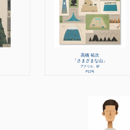
高橋 祐次
」
「さまざまな山」
アクリル、砂
P12号