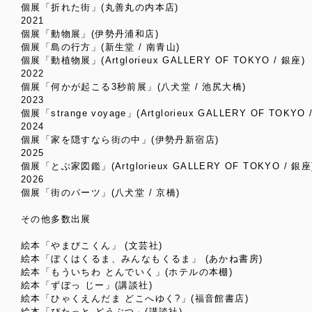
個展「折れた街」(丸善丸の内本店)
2021
個展「動物展」(伊勢丹浦和店)
個展「島の行方」(新生堂 / 南青山)
個展「動植物展」(Artglorieux GALLERY OF TOKYO / 銀座)
2022
個展「何かが起こる3秒前展」(八犬堂 / 池尻大橋)
2023
個展「strange voyage」(Artglorieux GALLERY OF TOKYO 
2024
個展「家を隠すなら街の中」(伊勢丹新宿店)
2025
個展「とぶ家図鑑」(Artglorieux GALLERY OF TOKYO / 銀座
2026
個展「街のパーツ」(八犬堂 / 京橋)
その他多数出展
絵本「やまびこくん」 (文芸社)
絵本「ぼくはくるま、みんなもくるま」 (あかね書房)
絵本「もういちわ とんでいく」(ホテルの本棚)
絵本「ずぼっ じー」(講談社)
絵本「ひゃくえんだま どこへゆく?」(福音館書店)
絵本「ぴたっと どうぶつ」(講談社)