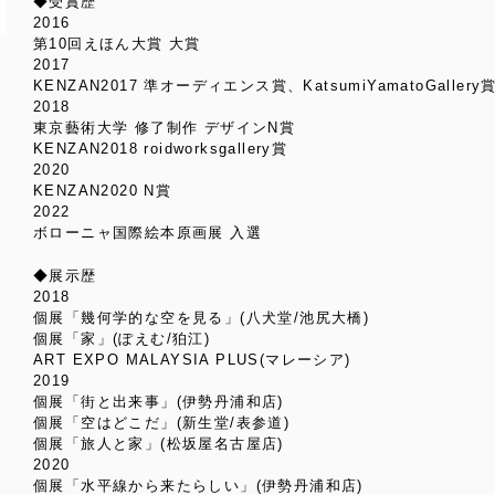
◆受賞歴
2016
第10回えほん大賞 大賞
2017
KENZAN2017 準オーディエンス賞、KatsumiYamatoGaller
2018
東京藝術大学 修了制作 デザインN賞
KENZAN2018 roidworksgallery賞
2020
KENZAN2020 N賞
2022
ボローニャ国際絵本原画展 入選
◆展示歴
2018
個展「幾何学的な空を見る」(八犬堂/池尻大橋)
個展「家」(ぽえむ/狛江)
ART EXPO MALAYSIA PLUS(マレーシア)
2019
個展「街と出来事」(伊勢丹浦和店)
個展「空はどこだ」(新生堂/表参道)
個展「旅人と家」(松坂屋名古屋店)
2020
個展「水平線から来たらしい」(伊勢丹浦和店)