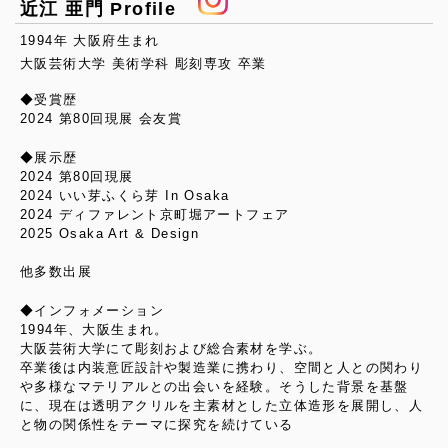
近江 亜門 Profile
1994年 大阪府生まれ
大阪芸術大学 美術学科 彫刻専攻 卒業
◆受賞歴
2024 第80回現展 会友賞
◆展示歴
2024 第80回現展
2024 いい芽ふくら芽 In Osaka
2024 ディファレント京町堀アートフェア
2025 Osaka Art & Design
他多数出展
◆インフォメーション
1994年、大阪生まれ。
大阪芸術大学にて彫刻および総合素材を学ぶ。
卒業後は内装意匠設計や製造業に携わり、空間と人との関わり
や多様なマテリアルとの出会いを経験。そうした背景を基盤
に、現在は透明アクリルを主素材とした立体造形を展開し、人
と物の関係性をテーマに探究を続けている