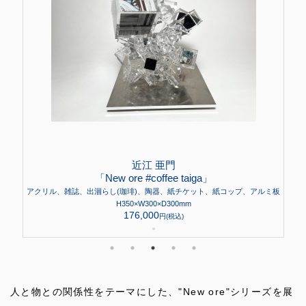
近江 亜門
「New ore #coffee taiga」
アクリル、雑誌、出涸らし(珈琲)、陶器、紙チケット、紙コップ、アルミ板
H350×W300×D300mm
176,000
円(税込)
●
人と物との関係性をテーマにした、"New ore"シリーズを展