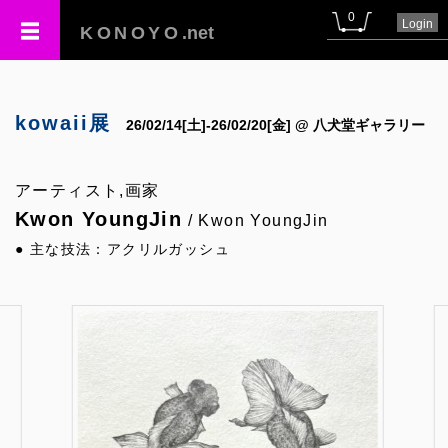
0
Login
KONOYO
.net
kowaii展
26/02/14[土]-26/02/20[金] @ 八犬堂ギャラリー
アーティスト,画家
Kwon YoungJin
/ Kwon YoungJin
● 主な技法：アクリルガッシュ