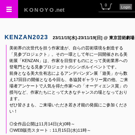
0
Login
KONOYO
.net
KENZAN2023
23/11/15[水]-23/11/19[日] @ 東京芸術劇場
美術界の次世代を担う作家達が、自らの芸術環境を創造する
「見参プロジェクト」。その一環として年に一回開催される美
術展「KENZAN」は、作家を目指すものにとって美術業界への
登竜門となる見参プロジェクトのシンボルイベントです。
前身となる美大生有志によるアンデパンダン展「遊美」から数
え17回目の開催となる今回も、各協賛ギャラリー賞の他、ご来
場者アンケートで人気を得た作家への「オーディエンス賞」の
授与など、作家たちにとって大きなチャンスの場となっており
ます。
ぜひ皆さまも、ご来場いただき若き才能の発掘にご参加くださ
い！
◎全作品公開は11月14日(火)0時～
◎WEB販売スタート：11月15日(水)11時～