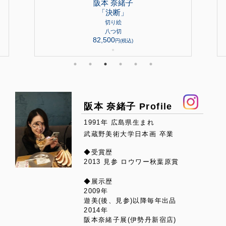
阪本 奈緒子
「決断」
切り絵
八つ切
82,500
円(税込)
●
阪本 奈緒子 Profile
1991年 広島県生まれ
武蔵野美術大学日本画 卒業
◆受賞歴
2013 見参 ロウワー秋葉原賞
◆展示歴
2009年
遊美(後、見参)以降毎年出品
2014年
阪本奈緒子展(伊勢丹新宿店)