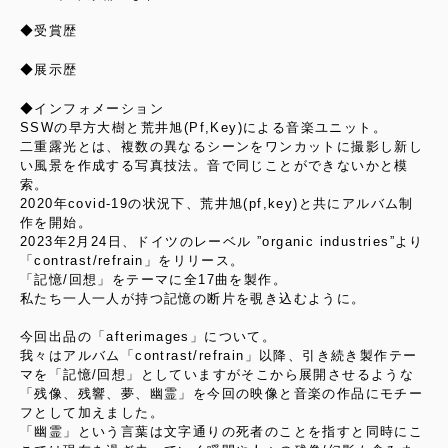
◆受賞歴
◆展示歴
◆インフォメーション
SSWの早方大樹と荒井旭(Pf,Key)による音楽ユニット。
二重露光とは、複数の異なるシーンをワンカットに撮影し新し
い風景を作成する写真技法。音で同じことができないかと模
索。
2020年covid-19の状況下、荒井旭(pf,key)と共にアルバム制
作を開始。
2023年2月24日、ドイツのレーベル ”organic industries”より
「contrast/refrain」をリリース。
「記憶/回想」をテーマに全17曲を製作。
私たち一人一人が持つ記憶の断片を覗き込むように。
今回出品の「afterimages」について。
我々はアルバム「contrast/refrain」以降、引き続き製作テー
マを「記憶/回想」としていますがそこから展開させるような
「残像、残響、夢、幽霊」を今回の映像と音楽の作品にモチー
フとして加えました。
「幽霊」という言葉は文字通りの死者のことを指すと同時にこ