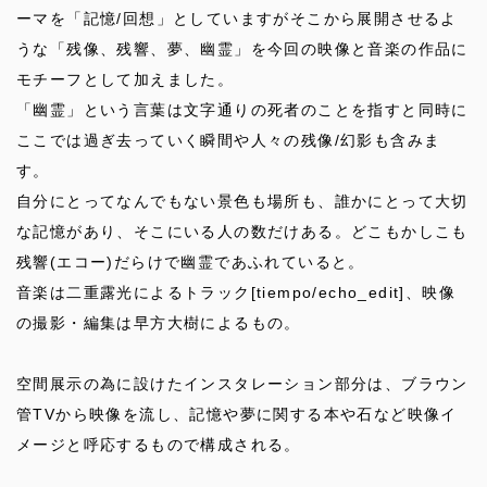
ーマを「記憶/回想」としていますがそこから展開させるよ
うな「残像、残響、夢、幽霊」を今回の映像と音楽の作品に
モチーフとして加えました。
「幽霊」という言葉は文字通りの死者のことを指すと同時に
ここでは過ぎ去っていく瞬間や人々の残像/幻影も含みま
す。
自分にとってなんでもない景色も場所も、誰かにとって大切
な記憶があり、そこにいる人の数だけある。どこもかしこも
残響(エコー)だらけで幽霊であふれていると。
音楽は二重露光によるトラック[tiempo/echo_edit]、映像
の撮影・編集は早方大樹によるもの。
空間展示の為に設けたインスタレーション部分は、ブラウン
管TVから映像を流し、記憶や夢に関する本や石など映像イ
メージと呼応するもので構成される。