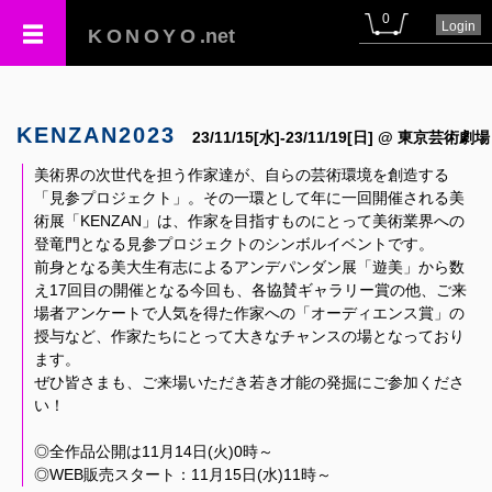
0
Login
KONOYO
.net
KENZAN2023
23/11/15[水]-23/11/19[日] @ 東京芸術劇場
美術界の次世代を担う作家達が、自らの芸術環境を創造する
「見参プロジェクト」。その一環として年に一回開催される美
術展「KENZAN」は、作家を目指すものにとって美術業界への
登竜門となる見参プロジェクトのシンボルイベントです。
前身となる美大生有志によるアンデパンダン展「遊美」から数
え17回目の開催となる今回も、各協賛ギャラリー賞の他、ご来
場者アンケートで人気を得た作家への「オーディエンス賞」の
授与など、作家たちにとって大きなチャンスの場となっており
ます。
ぜひ皆さまも、ご来場いただき若き才能の発掘にご参加くださ
い！
◎全作品公開は11月14日(火)0時～
◎WEB販売スタート：11月15日(水)11時～