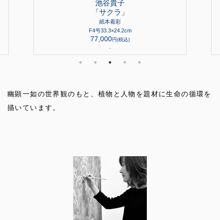
池谷貴子
「サクラ」
紙本着彩
F4号33.3×24.2cm
77,000
円(税込)
●
幽顕一如の世界観のもと、植物と人物を題材に生命の循環を
描いています。