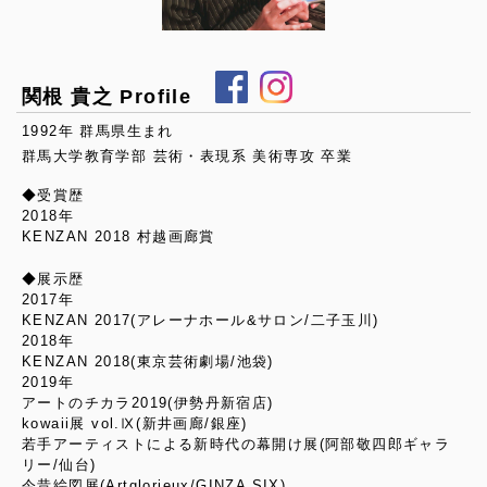
関根 貴之 Profile
1992年 群馬県生まれ
群馬大学教育学部 芸術・表現系 美術専攻 卒業
◆受賞歴
2018年
KENZAN 2018 村越画廊賞
◆展示歴
2017年
KENZAN 2017(アレーナホール&サロン/二子玉川)
2018年
KENZAN 2018(東京芸術劇場/池袋)
2019年
アートのチカラ2019(伊勢丹新宿店)
kowaii展 vol.Ⅸ(新井画廊/銀座)
若手アーティストによる新時代の幕開け展(阿部敬四郎ギャラ
リー/仙台)
今昔絵図展(Artglorieux/GINZA SIX)