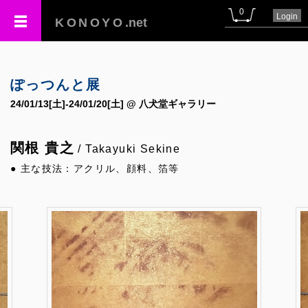
0
Login
KONOYO
.net
ぽっつんと展
24/01/13[土]-24/01/20[土] @ 八犬堂ギャラリー
関根 貴之
/ Takayuki Sekine
● 主な技法：アクリル、顔料、箔等