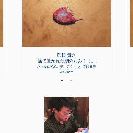
関根 貴之
「捨て置かれた鯛のおみくじ。」
パネルに和紙、箔、アクリル、岩絵具等
30×30cm