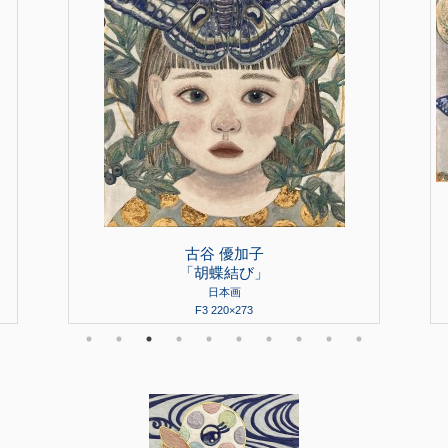
古谷 優加子
「胡蝶結び」
日本画
F3 220×273