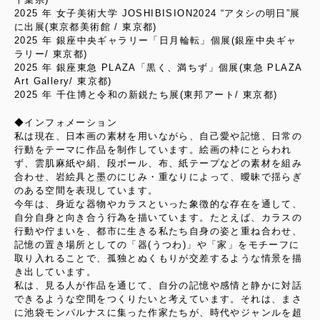
2025 年 女子美術大学 JOSHIBISION2024 “アタシの明日”展
に出展(東京都美術館 / 東京都)
2025 年 銀座中央ギャラリー「日月輪転」個展(銀座中央ギャ
ラリー/ 東京都)
2025 年 銀座東急 PLAZA「黒く、満ちず」個展(東急 PLAZA
Art Gallery/ 東京都)
2025 年 千住博と令和の新鋭たち展(東邦アート/ 東京都)
◆インフォメーション
私は現在、日本画の素材を用いながら、自己愛や記憶、日常の
行動をテーマに作品を制作しています。絵画の枠にとらわれ
ず、雲肌麻紙や絹、段ボール、布、紙テープなどの素材を組み
合わせ、岩絵具と墨のにじみ・重なりによって、曖昧で揺らぎ
のある空間を表現しています。
今年は、身近な器物やカラスといった象徴的な存在を通して、
自分自身と向き合う行為を描いています。たとえば、カラスの
行動や佇まいを、都市に生きる私たち自身の姿と重ね合わせ、
記憶の置き場所としての「器(うつわ)」や「家」をモチーフに
取り入れることで、孤独とぬくもりが交差するような情景を描
き出しています。
私は、見る人が作品を通じて、自分の記憶や感情と静かに対話
できるような空間をつくりたいと考えています。それは、まさ
に池袋モンパルナスに集った作家たちが、時代やジャンルを超