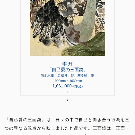
李 丹
「自己愛の三面鏡」
雲肌麻紙、岩絵具、砂、寒冷紗、墨
1920mm × 1630mm
1,661,000
円(税込)
●
『自己愛の三面鏡』は、日々の中で自己と向き合う行為を三
つの異なる視点から映し出した作品です。三面鏡は、正面・