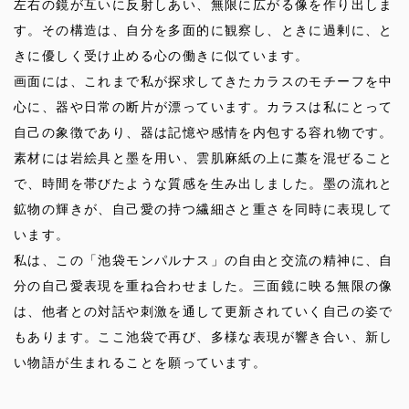
左右の鏡が互いに反射しあい、無限に広がる像を作り出しま
す。その構造は、自分を多面的に観察し、ときに過剰に、と
きに優しく受け止める心の働きに似ています。
画面には、これまで私が探求してきたカラスのモチーフを中
心に、器や日常の断片が漂っています。カラスは私にとって
自己の象徴であり、器は記憶や感情を内包する容れ物です。
素材には岩絵具と墨を用い、雲肌麻紙の上に藁を混ぜること
で、時間を帯びたような質感を生み出しました。墨の流れと
鉱物の輝きが、自己愛の持つ繊細さと重さを同時に表現して
います。
私は、この「池袋モンパルナス」の自由と交流の精神に、自
分の自己愛表現を重ね合わせました。三面鏡に映る無限の像
は、他者との対話や刺激を通して更新されていく自己の姿で
もあります。ここ池袋で再び、多様な表現が響き合い、新し
い物語が生まれることを願っています。