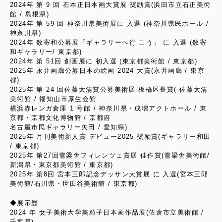
2024年 第 9 回 石本正日本画大賞展 奨励賞(浜田市立石正美術
館 / 島根県)
2024年 第 59 回 神奈川県美術展に 入選 (神奈川県民ホール /
神奈川県)
2024年 数寄和公募展「ギャラリーへ行 こう」 に 入選 (数寄
和ギャラリー/ 東京都)
2024年 第 51回 創画展に 初入選 (東京都美術館 / 東京都)
2025年 永井画廊公募日本の絵画 2024 大賞(永井画廊 / 東京
都)
2025年 第 24 回佐藤太清賞公募美術展 板橋区長賞( 佐藤太清
美術館 / 福知山市厚生会館
横浜赤レンガ倉庫 1 号館 / 神奈川県・成増アクトホール / 東
京都・京都文化博物館 / 京都府
名古屋市民ギャラリー矢田 / 愛知県)
2025年 月刊美術新人賞 デビュー2025 奨励賞(ギャラリー和田
/ 東京都)
2025年 第27回雪梁舎フィレンツェ賞展 佳作賞(雪梁舎美術館/
新潟県・東京都美術館 / 東京都)
2025年 第8回 宮本三郎記念デッサン大賞展 に 入選(宮本三郎
美術館/石川県・世田谷美術館 / 東京都)
◆展示歴
2024 年 女子美術大学美粒子日本画作品展(佐倉市立美術館 /
千葉県)