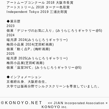
アートムーブコンクール 2018 大阪市長賞
アートストリーム 2018 ターナー色彩賞
Independent Tokyo 2019 三浦次郎賞
◆展示歴
2023
個展「デジャヴのお気に入り」(みうらじろうギャラリー@5)
2024
端月譚 2024(みうらじろうギャラリー)
梅田小品展 2024(芝田町画廊)
個展「動く点P」(梅軒画廊)
2025
端月譚 2025(みうらじろうギャラリー)
梅田小品展(芝田町画廊)
個展「温室36℃」(みうらじろうギャラリー@5)
◆インフォメーション
京都府出身、大阪府在住。
大学では版画分野でシルクスクリーンを専攻していました。
©KONOYO.NET
<<
JIAN
×
Incorporated Association
KONOYO
inc.