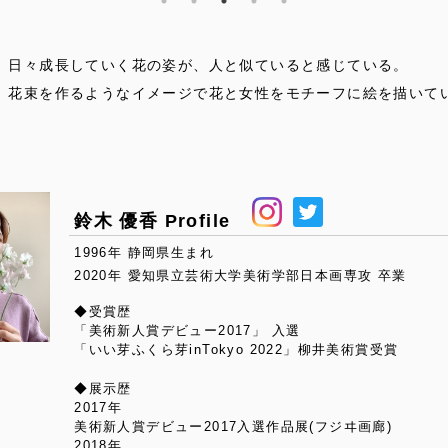
、日々成長していく花の姿が、人と似ていると感じている。
、花束を作るようなイメージで花と女性をモチーフに絵を描いて
鈴木 優香 Profile
1996年 静岡県生まれ
2020年 愛知県立芸術大学美術学部日本画専攻 卒業
◆受賞歴
「美術新人賞デビュー2017」 入選
「いい芽ふくら芽inTokyo 2022」柳井美術賞受賞
◆展示歴
2017年
美術新人賞デビュー2017入選作品展(フジヰ画廊)
2018年