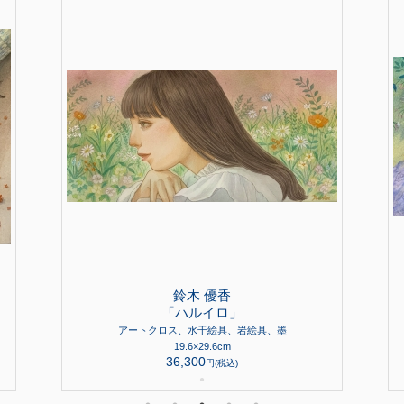
鈴木 優香
「ハルイロ」
アートクロス、水干絵具、岩絵具、墨
19.6×29.6cm
36,300
円(税込)
●