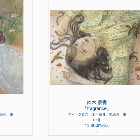
鈴木 優香
」
「fragrance」
絵具、墨
アートクロス、水干絵具、岩絵具、墨
F3号
41,800
円(税込)
●