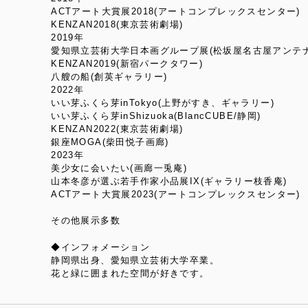
ACTアート大賞展2018(アートコンプレックスセンター)
KENZAN2018(東京芸術劇場)
2019年
愛知県立芸術大学日本画グループ展(松坂屋名古屋アンテナ
KENZAN2019(新宿パークタワー)
八艘の船(創英ギャラリー)
2022年
いい芽ふくら芽inTokyo(上野がすき、ギャラリー)
いい芽ふくら芽inShizuoka(BlancCUBE/静岡)
KENZAN2022(東京芸術劇場)
銀座MOGA(柴田悦子画廊)
2023年
美少女に会いたい(画廊一兎庵)
山本冬彦が選ぶ若手作家小品展IX(ギャラリー枝香庵)
ACTアート大賞展2023(アートコンプレックスセンター)
その他展示多数
◆インフォメーション
静岡県出身、愛知県立芸術大学卒業。
花と緑に囲まれた空間が好きです。