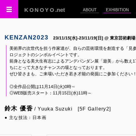
KONOYO
.net
ABOUT
EXHIBITION
KENZAN2023
23/11/15[水]-23/11/19[日] @ 東京芸術劇場
美術界の次世代を担う作家達が、自らの芸術環境を創造する「見参
ロジェクトのシンボルイベントです。
前身となる美大生有志によるアンデパンダン展「遊美」から数え1
ちにとって大きなチャンスの場となっております。
ぜひ皆さまも、ご来場いただき若き才能の発掘にご参加ください
◎全作品公開は11月14日(火)0時～
◎WEB販売スタート：11月15日(水)11時～
鈴木 優香
/ Yuuka Suzuki [5F Gallery2]
● 主な技法：日本画