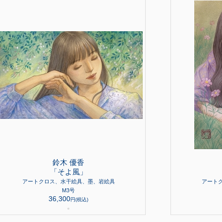
鈴木 優香
「そよ風」
アートクロス、水干絵具、墨、岩絵具
アート
M3号
36,300
円(税込)
●