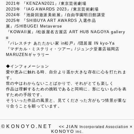
2021年 『KENZAN2021』/東京芸術劇場
2023年 『IAG AWARDS 2023』/東京芸術劇場
2024年 『池袋回遊派美術展』/自由学園明日館講堂
2025年 『SHIBUYA ART AWARDS 入選作品
展』/SHIBUGEI Metaverse
『KOWAII展』/松坂屋名古屋店 ART HUB NAGOYA gallery
α
『パレスチナ あたたかい家 in松戸』/隠居屋 IN kyo-Ya
『マヂカル・ミステリィ・ツアー』/ジュンク堂書店福岡店
MARUZENギャラリー
◆インフォメーション
愛や恵みに触れる時、自分より遥か大きな存在に心を打たれま
す。
世の中はわからないことばかりで、それがとても楽しく
作品は理解するための挑戦であると同時に、形にないものを表
すための手段です。
そういった作品の風景と、見てくださった方がもつ情景が重な
り合うことを願っています。
©KONOYO.NET
<<
JIAN
×
Incorporated Association
KONOYO
inc.