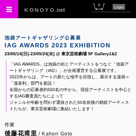
0
Login
KONOYO
.net
池袋アートギャザリング公募展
IAG AWARDS 2023 EXHIBITION
23/05/14[日]-23/05/24[水] @ 東京芸術劇場 5F Gallery1&2
「IAG AWARDS」は池袋の街とアーティストをつなぐ「池袋ア
ートギャザリング（IAG）」が企画運営する公募展です。
2022年からは、アートの新たな地平を目指し、展示する漫画＝
「漫喜利」部門を新設！
全国からの応募者約550名の中から、現役アーティストを中心と
するIAG審査員たちによって
ジャンルや年齢を問わず選抜された50名前後の精鋭アーティス
トたちが、東京芸術劇場に集結いたします！
作家
後藤花甫里
/ Kahori Goto