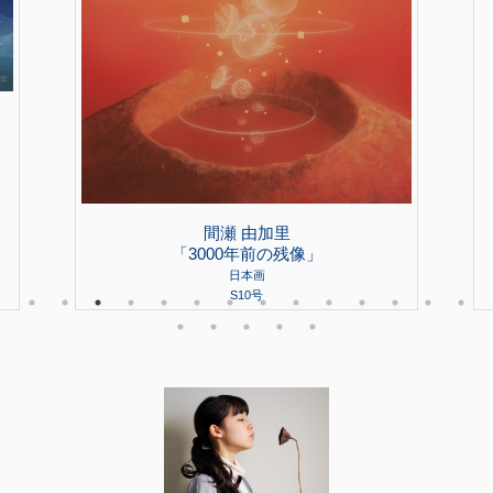
間瀬 由加里
「3000年前の残像」
日本画
S10号