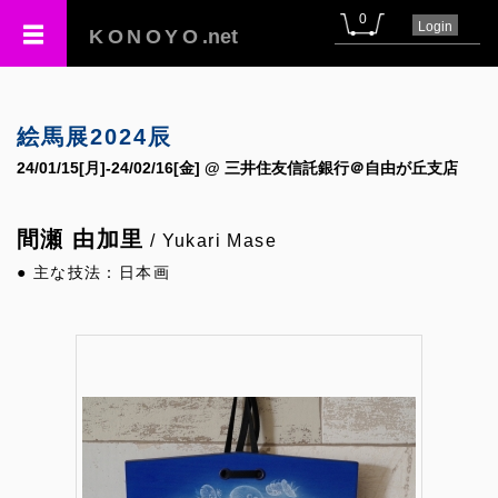
0
Login
KONOYO
.net
絵馬展2024辰
24/01/15[月]-24/02/16[金] @ 三井住友信託銀行＠自由が丘支店
間瀬 由加里
/ Yukari Mase
● 主な技法：日本画