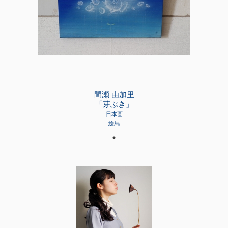
間瀬 由加里
「芽ぶき」
日本画
絵馬