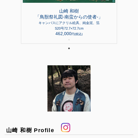
山崎 和樹
「鳥獣祭礼図-南蛮からの使者-」
キャンバスにアクリル絵具、純金泥、箔
S20号72.7×72.7cm
462,000
円(税込)
●
山崎 和樹 Profile