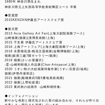
1980年 神奈川県生まれ
神奈川県立上矢部高等学校美術陶芸コース 卒業
◆受賞歴
2015KENZAN伊藤忠アートスクエア賞
◆展示歴
2013 Asia Gallery Art Fair(上海大剧院画廊ブース)
山崎猫展(個展)(美博美術館/上海)
2015 干支展 伊藤忠アートスクエア賞
2016 上海アートフェア(上海大劇院画廊ブース/上海)
2018 水墨桃花源-桃花主題画展(金剛博物館/上海)
個展(銀座三越7階ギャラリー/銀座)
2019 個展(さいか屋藤沢)
-霊-山崎和樹個人作品展(Chun Artspace/上海)
2020 うすい秋の大絵画展特集作家(うすい百貨店/福島)
個展(伊勢丹浦和店)
2021 個展(船橋東武5階5番地美術画廊)
2022 個展(上野松坂屋)
2023 東武秋の絵画市 -山崎和樹特集-
◆インフォメーション
鮮やかな色彩と様式化された形の組み合わせ、それらが作り出
す美しさ・面白さを追求しています。