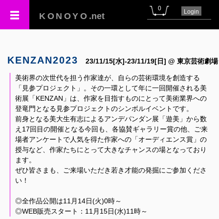
0
Login
KONOYO
.net
KENZAN2023
23/11/15[水]-23/11/19[日] @ 東京芸術劇場
美術界の次世代を担う作家達が、自らの芸術環境を創造する
「見参プロジェクト」。その一環として年に一回開催される美
術展「KENZAN」は、作家を目指すものにとって美術業界への
登竜門となる見参プロジェクトのシンボルイベントです。
前身となる美大生有志によるアンデパンダン展「遊美」から数
え17回目の開催となる今回も、各協賛ギャラリー賞の他、ご来
場者アンケートで人気を得た作家への「オーディエンス賞」の
授与など、作家たちにとって大きなチャンスの場となっており
ます。
ぜひ皆さまも、ご来場いただき若き才能の発掘にご参加くださ
い！
◎全作品公開は11月14日(火)0時～
◎WEB販売スタート：11月15日(水)11時～