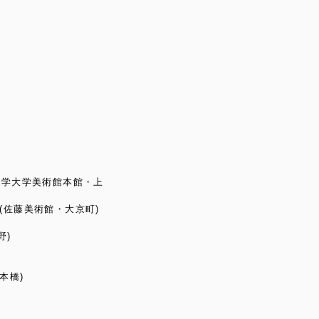
了
術大学大学美術館本館・上
(佐藤美術館・大京町)
野)
本橋)