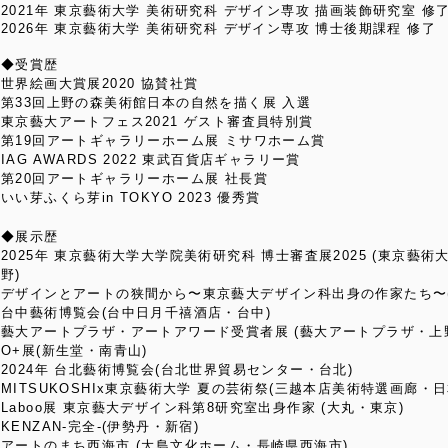
2021年 東京藝術大学 美術研究科 デザイン専攻 描画装飾研究室 修
2026年 東京藝術大学 美術研究科 デザイン専攻 博士後期課程 修了
◆受賞歴
世界絵画大賞展2020 協賛社賞
第33回上野の森美術館日本の自然を描く展 入選
東京藝大アートフェス2021 ゲスト審査員特別賞
第19回アートギャラリーホーム展 ミサワホーム賞
IAG AWARDS 2022 東武百貨店ギャラリー賞
第20回アートギャラリーホーム展 社長賞
いい芽ふくら芽in TOKYO 2023 優秀賞
◆展示歴
2025年 東京藝術大学大学院美術研究科 博士審査展2025 (東京藝
野)
デザインとアートの狭間から〜東京藝大デザイン科出身の作家たち〜
台中藝術博覧会(台中日月千禧酒店・台中)
藝大アートプラザ・アートアワード受賞者展 (藝大アートプラザ・上
O+展(新生堂・南青山)
2024年 台北藝術博覧会(台北世界貿易センター・台北)
MITSUKOSHIx東京藝術大学 夏の芸術祭(三越本店美術特選画廊・日
Laboo展 東京藝大デザイン科第8研究室出身作家 (大丸・東京)
KENZAN-完全-(伊勢丹・新宿)
アートのまち西海市 (大島文化ホーム・長崎県西海市)