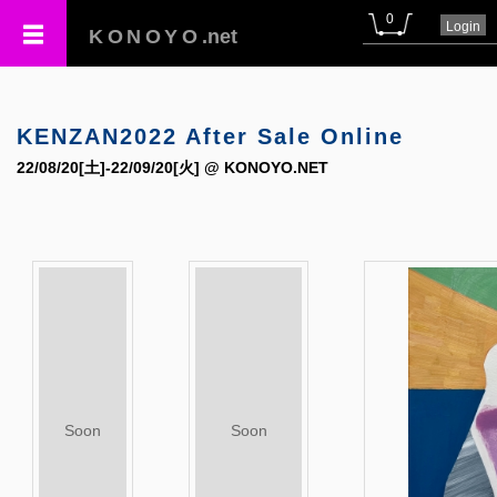
0
Login
KONOYO
.net
KENZAN2022 After Sale Online
22/08/20[土]-22/09/20[火] @ KONOYO.NET
Soon
Soon