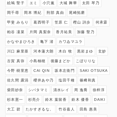
絵鳩 聖子
エミ
小穴薫
大城 舞華
太田 琴乃
岡千尋
岡本 博紀
刑部 真由
尾崎拓磨
甲斐 みもり
葛西明子
笠原 仁
樫山 詩歩
何承霖
粕谷 凜菜
片岡 真梨奈
香月祐美
加藤 聖乃
かなやまひろき
亀下 渚
カワゐマユラ
川口 麻里亜
河本蓮大朗
木白 牧
黒岩まゆ
玄妙
古賀 真弥
小島柚穂
後藤まどか
こぼりりな
今野 樹里恵
CAI QIN
坂本左衛門
SAKI OTSUKA
佐久間 露涓
櫻井あや乃
塩田千種
篠﨑和真
柴田紗奈
シバタマミ
清水レイ
周 逸喬
徐梓淳
杉本憲一
杉亮介
鈴木 葉留香
鈴木 優香
DAIKI
大工 碧
たかすぎるな。
竹谷嘉人
田島 惠美