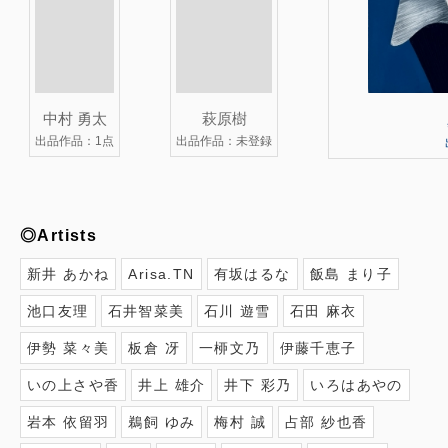
中村 勇太
萩原樹
出品作品：1点
出品作品：未登録
◎Artists
新井 あかね
Arisa.TN
有坂はるな
飯島 まり子
池口友理
石井智菜美
石川 遊雪
石田 麻衣
伊勢 菜々美
板倉 冴
一桺文乃
伊藤千恵子
いの上さや香
井上 雄介
井下 彩乃
いろはあやの
岩本 依留羽
鵜飼 ゆみ
梅村 誠
占部 紗也香