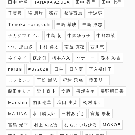
田中 幹希
TANAKA AZUSA
田中 香里
田中 七星
千葉尋
張 思甜
張行
都築百恵
津波夢
Tomoka Horaguchi
中島 華映
中島 淳志
ナカジマミノル
中島 萌
中園ゆう子
中野加菜
中村 那由多
中村 勇太
南波 真穂
西川恵
ネイネイ
萩原樹
橋本六久
バナニー
春木 彩香
haruhi
#B7282e
日生
日向夏
平入裕佳子
ヒラタシノ
平松 嵩児
福村 飛鳥
藤田朋一
藤田まりこ
淵上直斗
文蔵
保坂有美
星野明日香
Maeshin
前田彩華
増田 由菜
松村凜々
MARINA
水口麟太郎
三村あずさ
宮越 陽花
宮島 光平
村上 のどか
むらまつちひろ
MOKOE